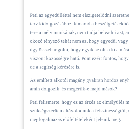
Peti az egyedülléttel nem elszigetelődni szeret
terv kidolgozásához, kimarad a beszélgetésekbő
tere a mély munkának, nem tudja beleadni azt, a
okozó tényező tehát nem az, hogy egyedül vagy 
úgy összehangolni, hogy egyik se oltsa ki a má
viszont közösségre ható. Pont ezért fontos, hogy
de a segítség kérésére is.
Az említett alkotói magány gyakran hordoz enyhe
amin dolgozik, és megértik-e majd mások?
Peti felismerte, hogy ez az érzés az elmélyülés
szükségszerűen eltávolodunk a felszínességtől, é
megfogalmazás előfeltételeként jelenik meg.