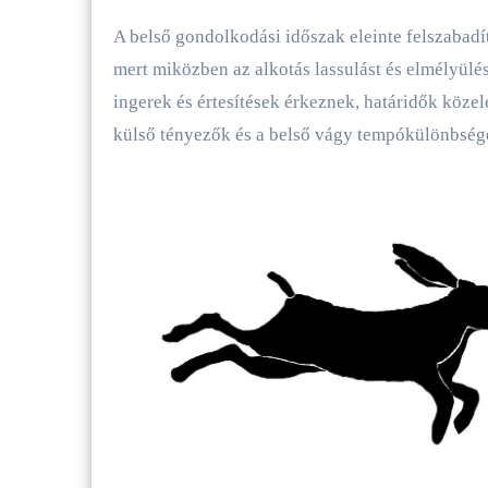
A belső gondolkodási időszak eleinte felszabadí
mert miközben az alkotás lassulást és elmélyülés
ingerek és értesítések érkeznek, határidők köz
külső tényezők és a belső vágy tempókülönbsége