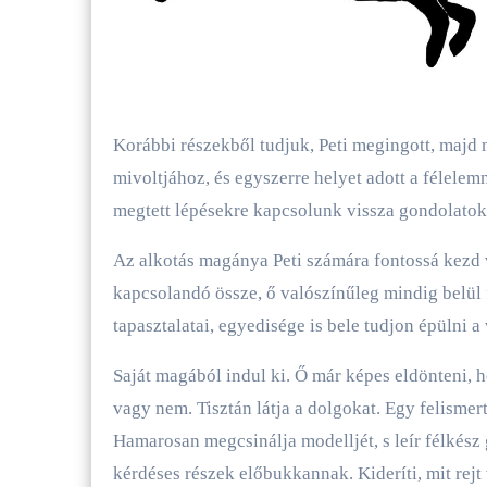
Korábbi részekből tudjuk, Peti megingott, majd megtanulta felhasználni a hibáit, visszatalált a saját
mivoltjához, és egyszerre helyet adott a félele
megtett lépésekre kapcsolunk vissza gondolatoka
Az alkotás magánya Peti számára fontossá kezd 
kapcsolandó össze, ő valószínűleg mindig belül 
tapasztalatai, egyedisége is bele tudjon épülni
Saját magából indul ki. Ő már képes eldönteni, 
vagy nem. Tisztán látja a dolgokat. Egy felismer
Hamarosan megcsinálja modelljét, s leír félkész
kérdéses részek előbukkannak. Kideríti, mit rejt