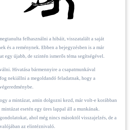
mnek és a reménynek. Ebben a bejegyzésben is a már
t egy újabb, de szintén ismerős téma segítségével.
válni. Hivatása bármennyire a csapatmunkával
fog nekiállni a megoldandó feladatnak, hogy a
 a végeredménybe.
hogy a mintázat, amin dolgozni kezd, már volt-e korábban
t mintázat esetén egy üres lappal áll a munkának.
 gondolatokat, ahol még nincs másoktól visszajelzés, de a
 valójában az elintéznivaló.