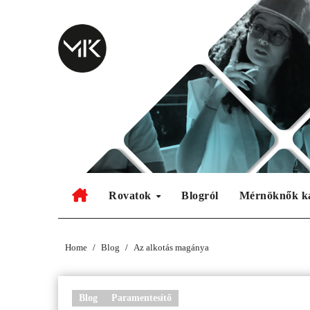
Skip
to
content
Rovatok
Blogról
Mérnöknők k
Home
Blog
Az alkotás magánya
Blog
Paramentesítő