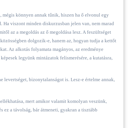
ne, mégis könnyen annak tűnik, hiszen ha ő elvonul egy
l. Ha viszont minden diskurzusban jelen van, nem marad
mitől az a megoldás az ő megoldása lesz. A feszültséget
közösségben dolgozik-e, hanem az, hogyan tudja a kettőt
sikat. Az alkotás folyamata magányos, az eredménye
 képesek legyünk mintázatok felismerésére, a kutatásra,
 levertséget, bizonytalanságot is. Lesz-e értelme annak,
 mellékhatása, mert amikor valamit komolyan veszünk,
s ez a távolság, bár átmeneti, gyakran a tisztább