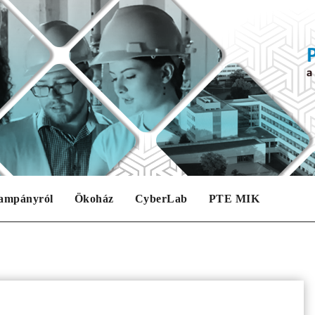
ampányról
Ökoház
CyberLab
PTE MIK