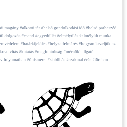
tói magány
#
alkotói tér
#
belső gondolkodási idő
#
belső párbeszéd
ül dolgozás
#
csend
#
egyedüllét
#
elmélyülés
#
elmélyült munka
lemvédelem
#
határkijelölés
#
helyzetfelmérés
#
hogyan kezeljük az
kreativitás
#
kutatás
#
megfontoltság
#
mérnökhallgató
ív folyamatban
#
önismeret
#
stabilitás
#
szakmai érés
#
türelem