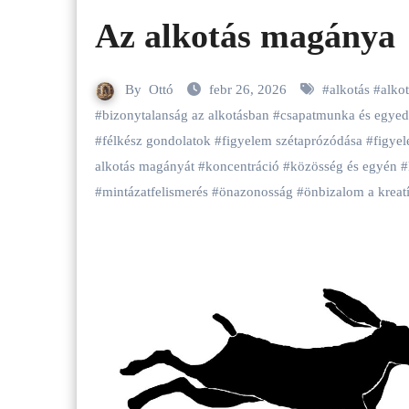
Az alkotás magánya
By
Ottó
febr 26, 2026
#
alkotás
#
alko
#
bizonytalanság az alkotásban
#
csapatmunka és egyed
#
félkész gondolatok
#
figyelem szétaprózódása
#
figye
alkotás magányát
#
koncentráció
#
közösség és egyén
#
#
mintázatfelismerés
#
önazonosság
#
önbizalom a kreat