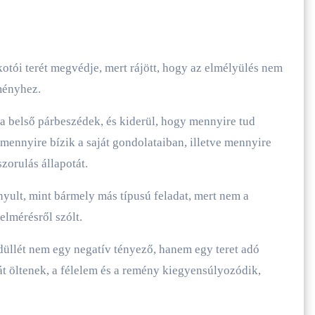
alkotói terét megvédje, mert rájött, hogy az elmélyülés nem
ményhez.
a belső párbeszédek, és kiderül, hogy mennyire tud
mennyire bízik a saját gondolataiban, illetve mennyire
szorulás állapotát.
yult, mint bármely más típusú feladat, mert nem a
elmérésről szólt.
üllét nem egy negatív tényező, hanem egy teret adó
t öltenek, a félelem és a remény kiegyensúlyozódik,