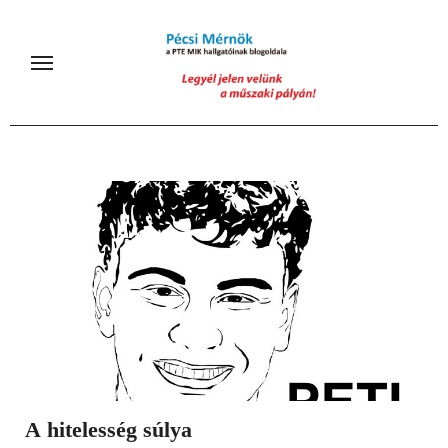
Skip
to
content
A hitelesség súlya