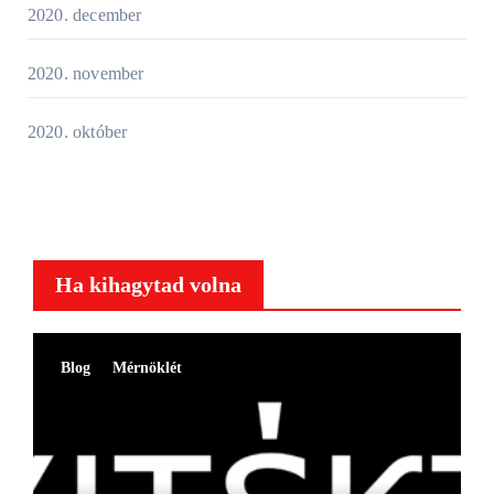
2020. december
2020. november
2020. október
Ha kihagytad volna
Blog
Mérnöklét