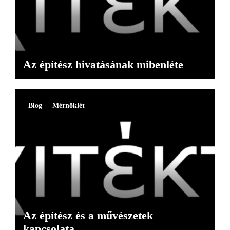
Az építész hivatásának mibenléte
Blog
Mérnöklét
Az építész és a művészetek
kapcsolata