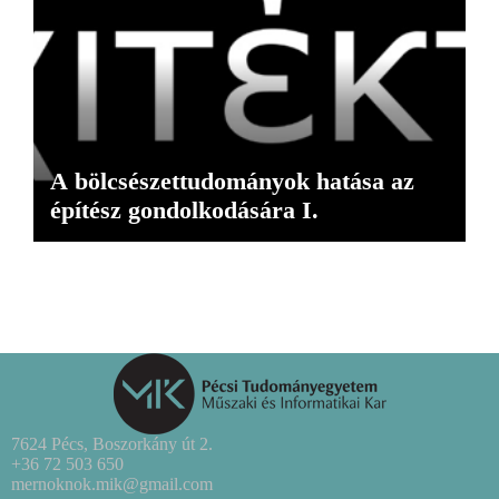
A bölcsészettudományok hatása az
építész gondolkodására I.
7624 Pécs, Boszorkány út 2.
+36 72 503 650
mernoknok.mik@gmail.com