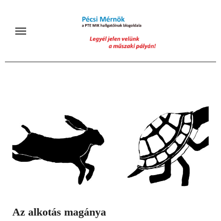
Skip
to
content
Az alkotás magánya