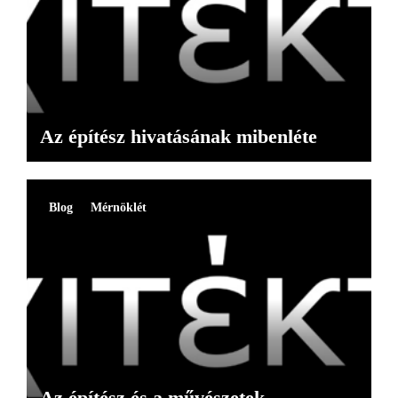
Az építész hivatásának mibenléte
Blog
Mérnöklét
Az építész és a művészetek