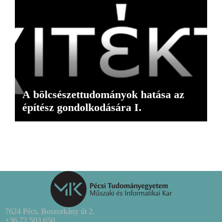
A bölcsészettudományok hatása az
építész gondolkodására I.
7624 Pécs, Boszorkány út 2.
+36 72 503 650