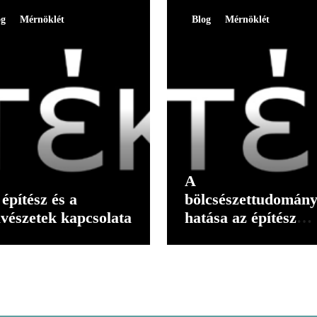
og
Mérnöklét
Blog
Mérnöklét
A
építész és a
bölcsészettudomán
vészetek kapcsolata
hatása az építész
gondolkodására II.