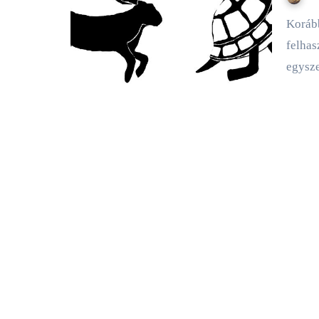
Korábbi részekből tudjuk, Peti megingott, majd megtanulta
felhas
egysze