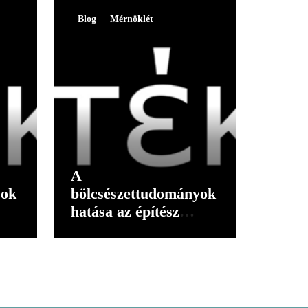
Blog
Mérnöklét
A
yok
bölcsészettudományok
hatása az építész
gondolkodására I.