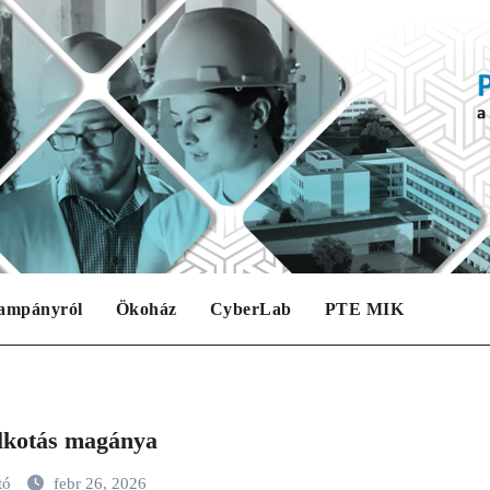
ampányról
Ökoház
CyberLab
PTE MIK
lkotás magánya
tó
febr 26, 2026