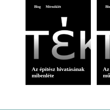
Blog
Mérnöklét
Bl
Az építész hivatásának
Az 
mibenléte
mű