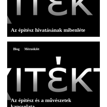
Az építész hivatásának mibenléte
Blog
Mérnöklét
Az építész és a művészetek
kapcsolata