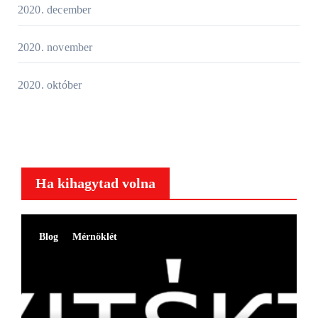
2020. december
2020. november
2020. október
Ha kihagytad volna
Blog
Mérnöklét