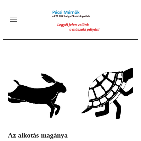
Skip
to
content
Az alkotás magánya