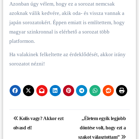
Azonban úgy vélem, hogy ez a sorozat nemcsak
azoknak válik kedvére, akik oda- és vissza vannak a
japán sorozatokért. Éppen emiatt is említettem, hogy
magyar szinkronnal is elérhető a sorozat több
platformon.
Ha valakinek felkeltette az érdeklődését, akkor irány
sorozatot nézni!
Bejegyzés
Kolis vagy? Akkor ezt
„Életem egyik legjobb
navigáció
olvasd el!
döntése volt, hogy ezt a
szakot választottam”