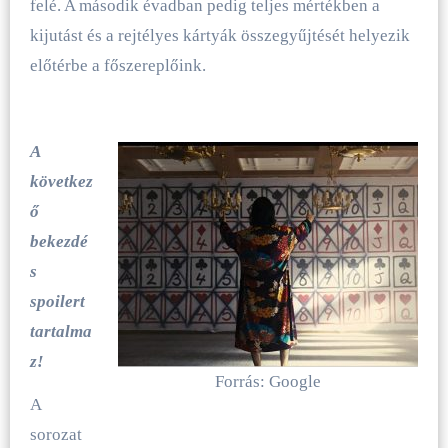
felé. A második évadban pedig teljes mértékben a
kijutást és a rejtélyes kártyák összegyűjtését helyezik
előtérbe a főszereplőink.
A
következ
ő
bekezdé
s
spoilert
tartalma
z!
Forrás: Google
A
sorozat