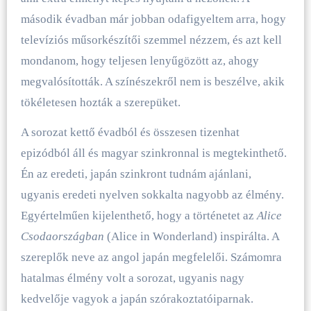
második évadban már jobban odafigyeltem arra, hogy
televíziós műsorkészítői szemmel nézzem, és azt kell
mondanom, hogy teljesen lenyűgözött az, ahogy
megvalósították. A színészekről nem is beszélve, akik
tökéletesen hozták a szerepüket.
A sorozat kettő évadból és összesen tizenhat
epizódból áll és magyar szinkronnal is megtekinthető.
Én az eredeti, japán szinkront tudnám ajánlani,
ugyanis eredeti nyelven sokkalta nagyobb az élmény.
Egyértelműen kijelenthető, hogy a történetet az
Alice
Csodaországban
(Alice in Wonderland) inspirálta. A
szereplők neve az angol japán megfelelői. Számomra
hatalmas élmény volt a sorozat, ugyanis nagy
kedvelője vagyok a japán szórakoztatóiparnak.