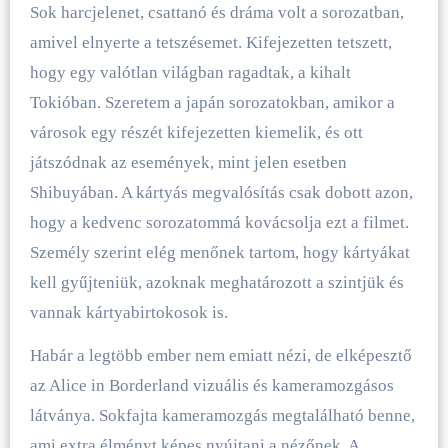
Sok harcjelenet, csattanó és dráma volt a sorozatban,
amivel elnyerte a tetszésemet. Kifejezetten tetszett,
hogy egy valótlan világban ragadtak, a kihalt
Tokióban. Szeretem a japán sorozatokban, amikor a
városok egy részét kifejezetten kiemelik, és ott
játszódnak az események, mint jelen esetben
Shibuyában. A kártyás megvalósítás csak dobott azon,
hogy a kedvenc sorozatommá kovácsolja ezt a filmet.
Személy szerint elég menőnek tartom, hogy kártyákat
kell gyűjteniük, azoknak meghatározott a szintjük és
vannak kártyabirtokosok is.
Habár a legtöbb ember nem emiatt nézi, de elképesztő
az Alice in Borderland vizuális és kameramozgásos
látványa. Sokfajta kameramozgás megtalálható benne,
ami extra élményt képes nyújtani a nézőnek. A