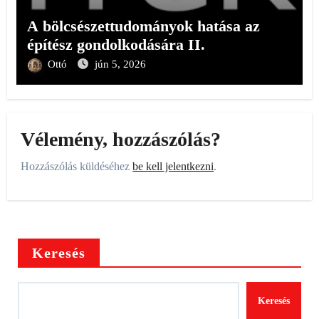
A bölcsészettudományok hatása az
építész gondolkodására II.
Ottó
jún 5, 2026
Vélemény, hozzászólás?
Hozzászólás küldéséhez
be kell jelentkezni
.
Keresés
Keresés