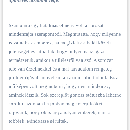
Spoileres tartalom vége!
Számomra egy hatalmas élmény volt a sorozat
mindenfajta szempontból. Megmutatta, hogy milyenné
is válnak az emberek, ha megízlelik a halál közeli
jelenségét és láthattuk, hogy milyen is az igazi
természetük, amikor a túlélésről van szó. A sorozat
tele van érzelmekkel és a mai társadalom rengeteg
problémájával, amivel sokan azonosulni tudunk. Ez a
mű képes volt megmutatni , hogy nem minden az,
aminek látszik. Sok szereplőt gonosz státuszba lehetne
sorolni, azonban ha jobban megismerjük őket,
rájövünk, hogy ők is ugyanolyan emberek, mint a
többiek. Mindössze sérültek.