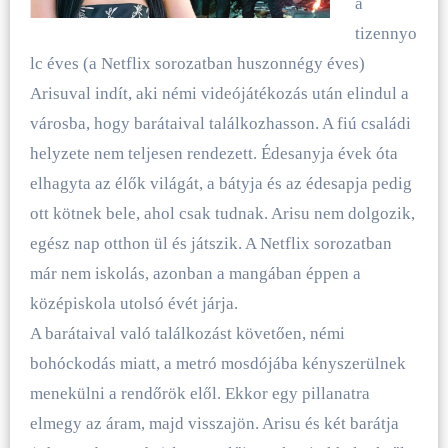
a
tizennyo
lc éves (a Netflix sorozatban huszonnégy éves)
Arisuval indít, aki némi videójátékozás után elindul a
városba, hogy barátaival találkozhasson. A fiú családi
helyzete nem teljesen rendezett. Édesanyja évek óta
elhagyta az élők világát, a bátyja és az édesapja pedig
ott kötnek bele, ahol csak tudnak. Arisu nem dolgozik,
egész nap otthon ül és játszik. A Netflix sorozatban
már nem iskolás, azonban a mangában éppen a
középiskola utolsó évét járja.
A barátaival való találkozást követően, némi
bohóckodás miatt, a metró mosdójába kényszerülnek
menekülni a rendőrök elől. Ekkor egy pillanatra
elmegy az áram, majd visszajön. Arisu és két barátja