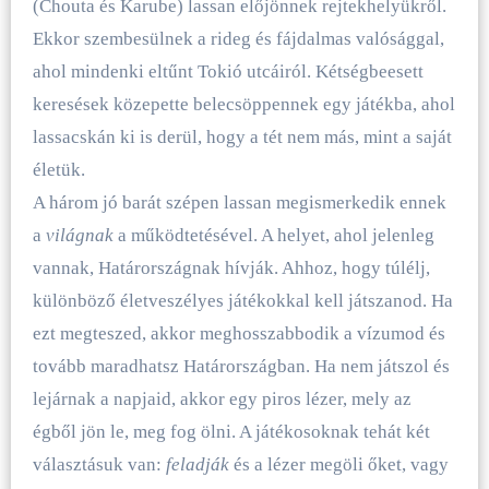
(Chouta és Karube) lassan előjönnek rejtekhelyükről.
Ekkor szembesülnek a rideg és fájdalmas valósággal,
ahol mindenki eltűnt Tokió utcáiról. Kétségbeesett
keresések közepette belecsöppennek egy játékba, ahol
lassacskán ki is derül, hogy a tét nem más, mint a saját
életük.
A három jó barát szépen lassan megismerkedik ennek
a
világnak
a működtetésével. A helyet, ahol jelenleg
vannak, Határországnak hívják. Ahhoz, hogy túlélj,
különböző életveszélyes játékokkal kell játszanod. Ha
ezt megteszed, akkor meghosszabbodik a vízumod és
tovább maradhatsz Határországban. Ha nem játszol és
lejárnak a napjaid, akkor egy piros lézer, mely az
égből jön le, meg fog ölni. A játékosoknak tehát két
választásuk van:
feladják
és a lézer megöli őket, vagy