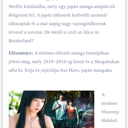
Netflix kínálatába, mely egy japán manga adaptációt
dolgozott fel. A japán műsorok kedvelői azonnal
ráharaptak és a mai napig nagy rajongótábornak
örvend a sorozat. De miről is szól az Alice in
Borderland?
Előzménye:
A történet először manga formájában
jelent meg, mely 2010–2016-ig futott és a Shogakukan
adta ki. Írója és rajzolója Aso Haro, japán mangaka.
A
történet
főszerep
lőnkkel,