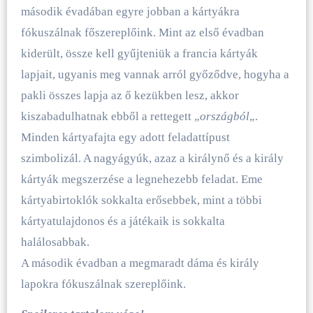
második évadában egyre jobban a kártyákra
fókuszálnak főszereplőink. Mint az első évadban
kiderült, össze kell gyűjteniük a francia kártyák
lapjait, ugyanis meg vannak arról győződve, hogyha a
pakli összes lapja az ő kezükben lesz, akkor
kiszabadulhatnak ebből a rettegett „
országból
„.
Minden kártyafajta egy adott feladattípust
szimbolizál. A nagyágyúk, azaz a királynő és a király
kártyák megszerzése a legnehezebb feladat. Eme
kártyabirtoklók sokkalta erősebbek, mint a többi
kártyatulajdonos és a játékaik is sokkalta
halálosabbak.
A második évadban a megmaradt dáma és király
lapokra fókuszálnak szereplőink.