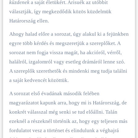
küzdenek
a saját életükért. Arisuék az utóbbit
választják, így megkezdődik közös küzdelmük
Határország ellen.
Ahogy halad előre a sorozat, úgy alakul ki a fejünkben
egyre több kérdés és megszeretjük a szereplőket. A
sorozat nem fogja vissza magát, ha akcióról, vérről,
halálról, izgalomról vagy esetleg drámáról lenne szó.
A szereplők szerethetők és mindenki meg tudja találni
a saját kedvencét közöttük.
A sorozat első évadának második felében
magyarázatot kapunk arra, hogy mi is Határország, de
konkrét válasszal még senki se tud előállni. Talán
ezeknél a részeknél történik az, hogy egy teljesen más
fordulatot vesz a történet és elindulunk a véghajrá