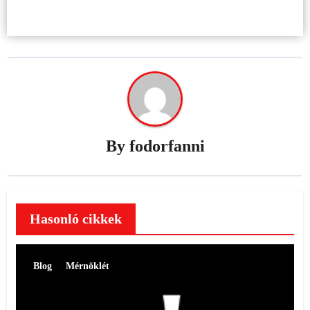
By
fodorfanni
Hasonló cikkek
Blog
Mérnöklét