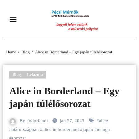
Skip
to
content
Home
Blog
Alice in Borderland – Egy japán túlélősorozat
Blog
Lelazula
Alice in Borderland – Egy
japán túlélősorozat
By
fodorfanni
jan 27, 2023
#
alice
határországban
#
alice in borderland
#
japán
#
manga
#
sorozat