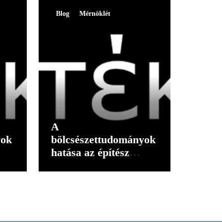
Blog
Mérnöklét
A
yok
bölcsészettudományok
hatása az építész
gondolkodására I.