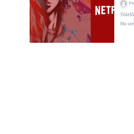
fo
Túlélőjáték? Izgalmas harcjelenetek? A játékok tétje az életed?
Ha sze