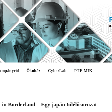
ampányról
Ökoház
CyberLab
PTE MIK
e in Borderland – Egy japán túlélősorozat