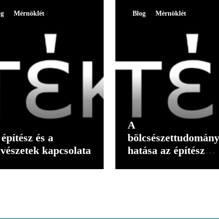
og
Mérnöklét
Blog
Mérnöklét
A
építész és a
bölcsészettudomán
vészetek kapcsolata
hatása az építész
gondolkodására II.