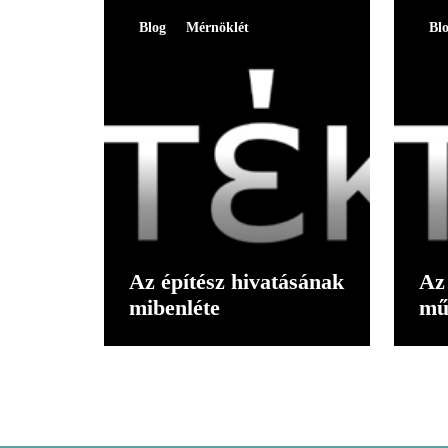
Blog
Mérnöklét
Bl
Az építész hivatásának
Az 
mibenléte
mű