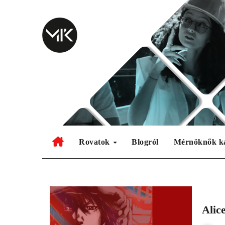
Skip
to
content
Rovatok
Blogról
Mérnöknők k
Alic