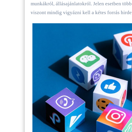
munkákról, állásajánlatokról. Jelen esetben több
viszont mindig vigyázni kell a kétes forrás hird