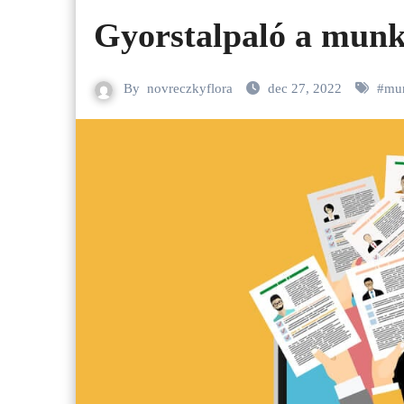
Gyorstalpaló a munk
By
novreczkyflora
dec 27, 2022
#
mu