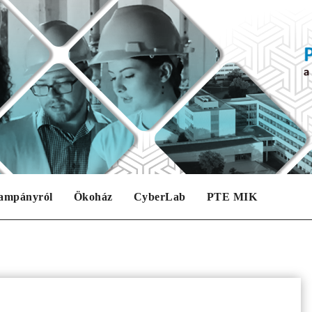
ampányról
Ökoház
CyberLab
PTE MIK