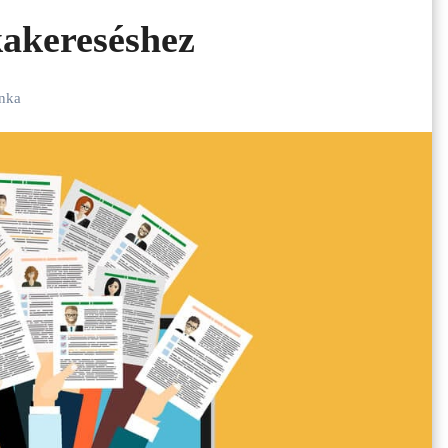
akereséshez
nka