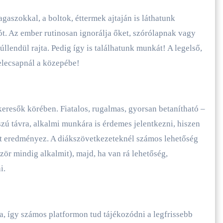
agaszokkal, a boltok, éttermek ajtaján is láthatunk
ót. Az ember rutinosan ignorálja őket, szórólapnak vagy
llendül rajta. Pedig így is találhatunk munkát! A legelső,
elecsapnál a közepébe!
resők körében. Fiatalos, rugalmas, gyorsan betanítható –
sszú távra, alkalmi munkára is érdemes jelentkezni, hiszen
t eredményez. A diákszövetkezeteknél számos lehetőség
zör mindig alkalmit), majd, ha van rá lehetőség,
i.
a, így számos platformon tud tájékozódni a legfrissebb