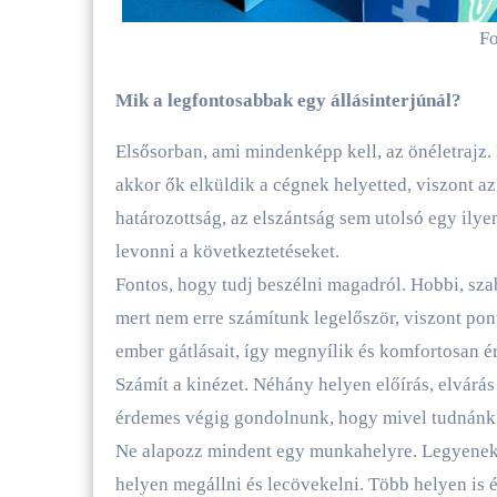
Fo
Mik a legfontosabbak egy állásinterjúnál?
Elsősorban, ami mindenképp kell, az önéletrajz. 
akkor ők elküldik a cégnek helyetted, viszont az
határozottság, az elszántság sem utolsó egy ilye
levonni a következtetéseket.
Fontos, hogy tudj beszélni magadról. Hobbi, sza
mert nem erre számítunk legelőször, viszont pont
ember gátlásait, így megnyílik és komfortosan ér
Számít a kinézet. Néhány helyen előírás, elvárás
érdemes végig gondolnunk, hogy mivel tudnánk a
Ne alapozz mindent egy munkahelyre. Legyenek 
helyen megállni és lecövekelni. Több helyen is 