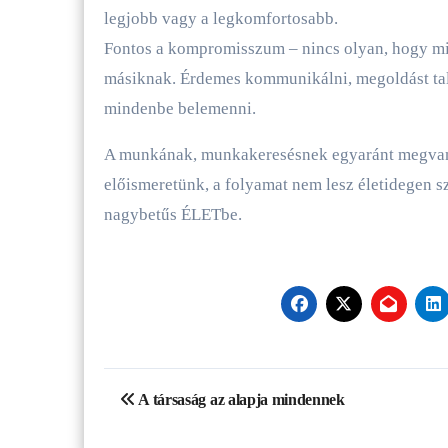
legjobb vagy a legkomfortosabb.
Fontos a kompromisszum – nincs olyan, hogy min
másiknak. Érdemes kommunikálni, megoldást talá
mindenbe belemenni.
A munkának, munkakeresésnek egyaránt megvannak
előismeretünk, a folyamat nem lesz életidegen
nagybetűs ÉLETbe.
Bejegyzés
A társaság az alapja mindennek
navigáció