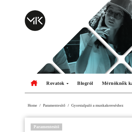
Skip
to
content
Rovatok
Blogról
Mérnöknők k
Home
Paramentesítő
Gyorstalpaló a munkakereséshez
Paramentesítő