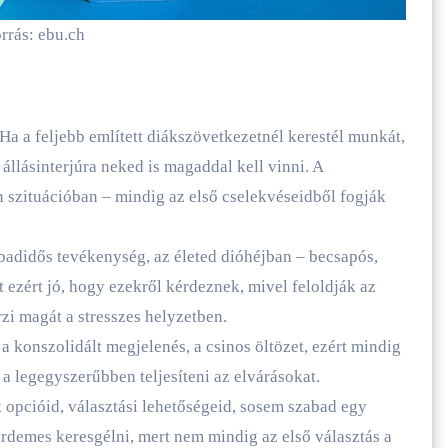
rrás: ebu.ch
Ha a feljebb említett diákszövetkezetnél kerestél munkát,
 állásinterjúra neked is magaddal kell vinni. A
n szituációban – mindig az első cselekvéseidből fogják
badidős tevékenység, az életed dióhéjban – becsapós,
 ezért jó, hogy ezekről kérdeznek, mivel feloldják az
zi magát a stresszes helyzetben.
 a konszolidált megjelenés, a csinos öltözet, ezért mindig
 legegyszerűbben teljesíteni az elvárásokat.
opcióid, választási lehetőségeid, sosem szabad egy
érdemes keresgélni, mert nem mindig az első választás a