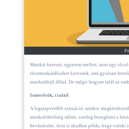
Fo
Munkát keresni, egyetem mellett, nem egy olcsó és könnyen elérhető mulatság. Legtöbben
részmunkaidőseket keresnek, ami gyorsan beteli
munkaidejű állást. De mégis hogyan talál az em
Ismerősök, család
A legalapvetőbb szituáció, amikor megkérdezzük
munkalehetőség náluk; esetleg besegíteni a házta
bevásárolni. Arra is akadhat példa, hogy valaki 