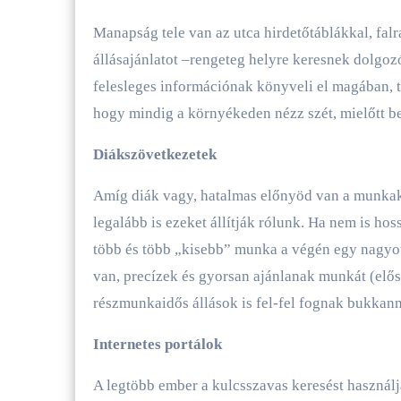
Manapság tele van az utca hirdetőtáblákkal, falr
állásajánlatot –rengeteg helyre keresnek dolgoz
felesleges információnak könyveli el magában, tú
hogy mindig a környékeden nézz szét, mielőtt b
Diákszövetkezetek
Amíg diák vagy, hatalmas előnyöd van a munkake
legalább is ezeket állítják rólunk. Ha nem is ho
több és több „kisebb” munka a végén egy nagyo
van, precízek és gyorsan ajánlanak munkát (elős
részmunkaidős állások is fel-fel fognak bukkann
Internetes portálok
A legtöbb ember a kulcsszavas keresést használj