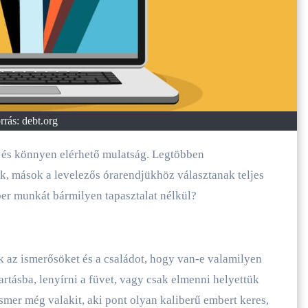
rrás: debt.org
k, mások a levelezős órarendjükhöz választanak teljes
ber munkát bármilyen tapasztalat nélkül?
 az ismerősöket és a családot, hogy van-e valamilyen
rtásba, lenyírni a füvet, vagy csak elmenni helyettük
ismer még valakit, aki pont olyan kaliberű embert keres,