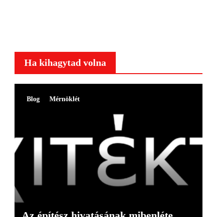
Ha kihagytad volna
Blog
Mérnöklét
Az építész hivatásának mibenléte