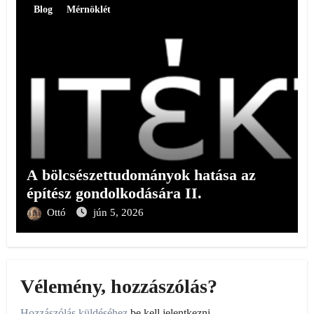
Blog
Mérnöklét
A bölcsészettudományok hatása az
építész gondolkodására II.
Ottó
jún 5, 2026
Vélemény, hozzászólás?
Hozzászólás küldéséhez
be kell jelentkezni
.