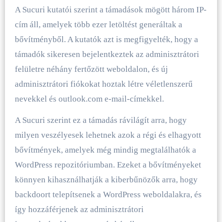
A Sucuri kutatói szerint a támadások mögött három IP-
cím áll, amelyek több ezer letöltést generáltak a
bővítményből. A kutatók azt is megfigyelték, hogy a
támadók sikeresen bejelentkeztek az adminisztrátori
felületre néhány fertőzött weboldalon, és új
adminisztrátori fiókokat hoztak létre véletlenszerű
nevekkel és outlook.com e-mail-címekkel.
A Sucuri szerint ez a támadás rávilágít arra, hogy
milyen veszélyesek lehetnek azok a régi és elhagyott
bővítmények, amelyek még mindig megtalálhatók a
WordPress repozitóriumban. Ezeket a bővítményeket
könnyen kihasználhatják a kiberbűnözők arra, hogy
backdoort telepítsenek a WordPress weboldalakra, és
így hozzáférjenek az adminisztrátori