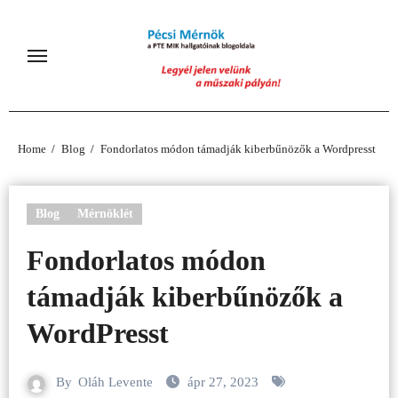
Skip
to
content
Home
Blog
Fondorlatos módon támadják kiberbűnözők a Wordpresst
Blog
Mérnöklét
Fondorlatos módon
támadják kiberbűnözők a
WordPresst
By
Oláh Levente
ápr 27, 2023