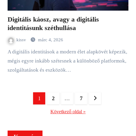
Digitális káosz, avagy a digitális
identitásunk széthullása
kissv
márc 4, 2026
A digitális identitások a modern élet alapkövét képezik,
mégis egyre inkább szétesnek a különböző platformok,
szolgáltatások és eszközök…
Bejegyzések
1
2
…
7
lapozása
Következő oldal »