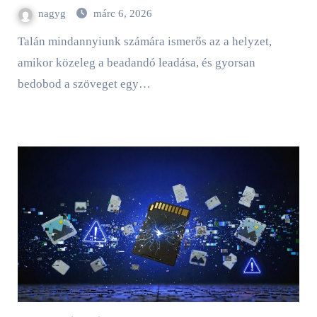
nagyg
márc 6, 2026
Talán mindannyiunk számára ismerős az a helyzet,
amikor közeleg a beadandó leadása, és gyorsan
bedobod a szöveget egy…