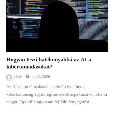
Hogyan teszi hatékonyabbá az AI a
kibertámadásokat?
kissv
ápr 2, 2026
Az AI-alapú támadások az elmúlt években a
kiberbiztonság egyik legfontosabb aspektusává nőtte ki
magát. Egy villámgyorsan fejlődő fenyegetési…