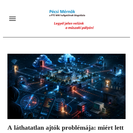
Skip
to
content
A láthatatlan ajtók problémája: miért lett