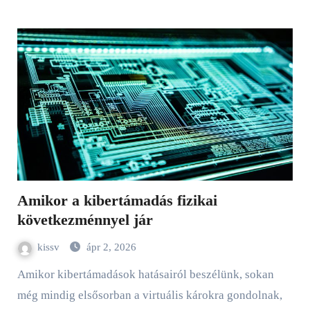
Amikor a kibertámadás fizikai
következménnyel jár
kissv
ápr 2, 2026
Amikor kibertámadások hatásairól beszélünk, sokan
még mindig elsősorban a virtuális károkra gondolnak,