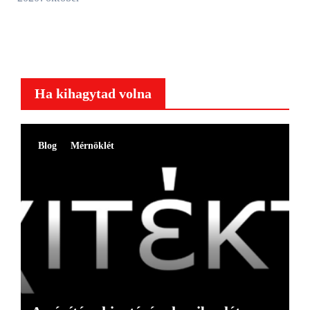
Ha kihagytad volna
Blog
Mérnöklét