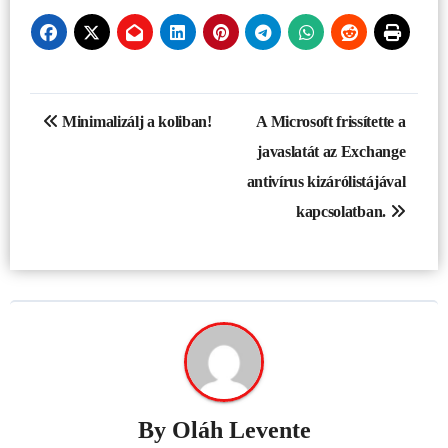
Bejegyzés
Minimalizálj a koliban!
A Microsoft frissítette a
navigáció
javaslatát az Exchange
antivírus kizárólistájával
kapcsolatban.
By
Oláh Levente