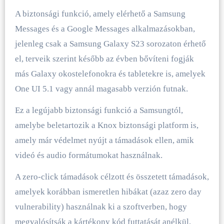
A biztonsági funkció, amely elérhető a Samsung
Messages és a Google Messages alkalmazásokban,
jelenleg csak a Samsung Galaxy S23 sorozaton érhető
el, terveik szerint később az évben bővíteni fogják
más Galaxy okostelefonokra és tabletekre is, amelyek
One UI 5.1 vagy annál magasabb verzión futnak.
Ez a legújabb biztonsági funkció a Samsungtól,
amelybe beletartozik a Knox biztonsági platform is,
amely már védelmet nyújt a támadások ellen, amik
videó és audio formátumokat használnak.
A zero-click támadások célzott és összetett támadások,
amelyek korábban ismeretlen hibákat (azaz zero day
vulnerability) használnak ki a szoftverben, hogy
megvalósítsák a kártékony kód futtatását anélkül,