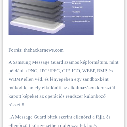
Forrás: thehackernews.com
A Samsung Message Guard számos képformátum, mint
például a PNG, JPG/JPEG, GIF, ICO, WEBP, BMP, és
WBMP ellen véd, és lényegében egy sandboxként
működik, amely elkülöníti az alkalmazáson keresztül
kapott képeket az operációs rendszer különböző
részeitől.
„A Message Guard bitek szerint ellenőrzi a fájlt, és
ellenőrzött környezetben dolgozza fel, hogy