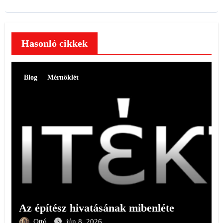
Hasonló cikkek
Blog
Mérnöklét
Az építész hivatásának mibenléte
Ottó
jún 8, 2026