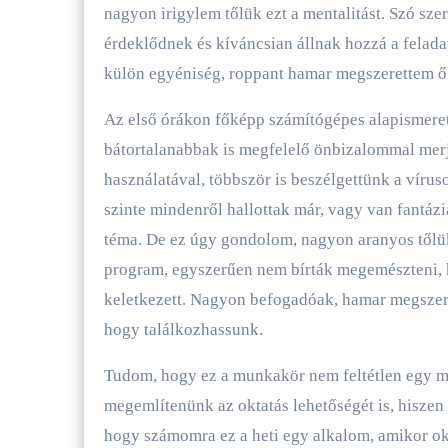
nagyon irigylem tőlük ezt a mentalitást. Szó sz
érdeklődnek és kíváncsian állnak hozzá a felad
külön egyéniség, roppant hamar megszerettem őke
Az első órákon főképp számítógépes alapismerete
bátortalanabbak is megfelelő önbizalommal mer
használatával, többször is beszélgettünk a vírus
szinte mindenről hallottak már, vagy van fantáz
téma. De ez úgy gondolom, nagyon aranyos tőlük
program, egyszerűen nem bírták megemészteni, ho
keletkezett. Nagyon befogadóak, hamar megszere
hogy találkozhassunk.
Tudom, hogy ez a munkakör nem feltétlen egy mű
megemlítenünk az oktatás lehetőségét is, hisze
hogy számomra ez a heti egy alkalom, amikor okt