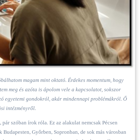
em meg és azóta is ápolom vele a kapcsolatot, sokszor
n szó egyetemi gondokról, akár mindennapi problémákról. Ő
si intézményről.
, pár szóban írok róla. Ez az alakulat nemcsak Pécsen
tük Budapesten, Győrben, Sopronban, de sok más városban