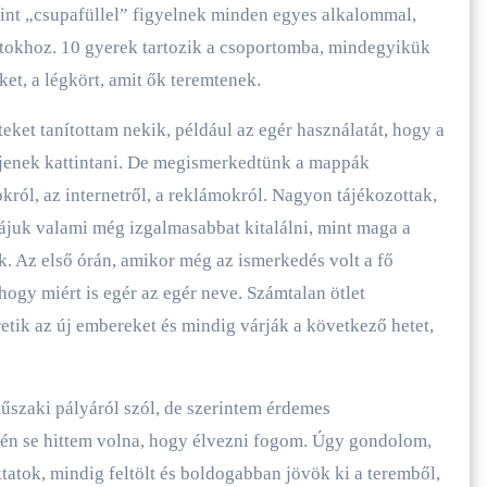
erint „csupafüllel” figyelnek minden egyes alkalommal,
atokhoz. 10 gyerek tartozik a csoportomba, mindegyikük
t, a légkört, amit ők teremtenek.
ket tanítottam nekik, például az egér használatát, hogy a
jenek kattintani. De megismerkedtünk a mappák
okról, az internetről, a reklámokról. Nagyon tájékozottak,
iájuk valami még izgalmasabbat kitalálni, mint maga a
. Az első órán, amikor még az ismerkedés volt a fő
gy miért is egér az egér neve. Számtalan ötlet
tik az új embereket és mindig várják a következő hetet,
szaki pályáról szól, de szerintem érdemes
n én se hittem volna, hogy élvezni fogom. Úgy gondolom,
atok, mindig feltölt és boldogabban jövök ki a teremből,