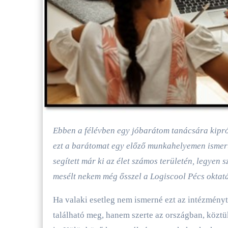
Ebben a félévben egy jóbarátom tanácsára kipróbálhatom magam mint oktató. Érdekes momentum, hogy
ezt a barátomat egy előző munkahelyemen ismert
segített már ki az élet számos területén, legye
mesélt nekem még ősszel a Logiscool Pécs oktatá
Ha valaki esetleg nem ismerné ezt az intézményt
található meg, hanem szerte az országban, köz