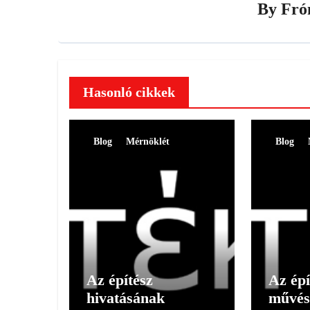
By
Fró
Hasonló cikkek
Blog
Mérnöklét
Blog
Az építész
Az épí
hivatásának
művés