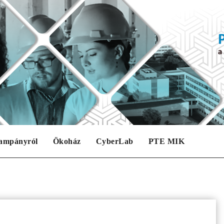
ampányról
Ökoház
CyberLab
PTE MIK