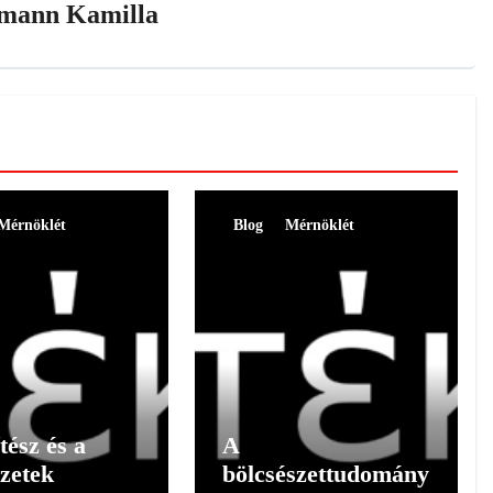
mann Kamilla
Mérnöklét
Blog
Mérnöklét
tész és a
A
zetek
bölcsészettudomány