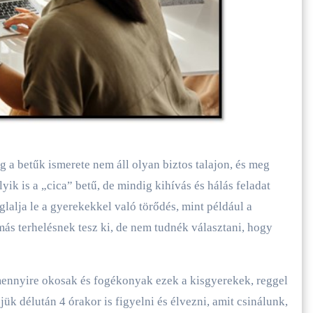
g a betűk ismerete nem áll olyan biztos talajon, és meg
yik is a „cica” betű, de mindig kihívás és hálás feladat
lalja le a gyerekekkel való törődés, mint például a
s terhelésnek tesz ki, de nem tudnék választani, hogy
mennyire okosak és fogékonyak ezek a kisgyerekek, reggel
ük délután 4 órakor is figyelni és élvezni, amit csinálunk,