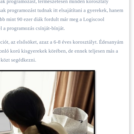
ak programozást, természetesen minden korosztály
ak programozást tudnak itt elsajátítani a gyerekek, hanem
öbb mint 90 ezer diák fordult már meg a Logiscool
l a programozás csínját-bínját.
ációt, az elsősöket, azaz a 6-8 éves korosztályt. Édesanyám
nló korú kisgyerekek körében, de ennek teljesen más a
 közt segédkezni.