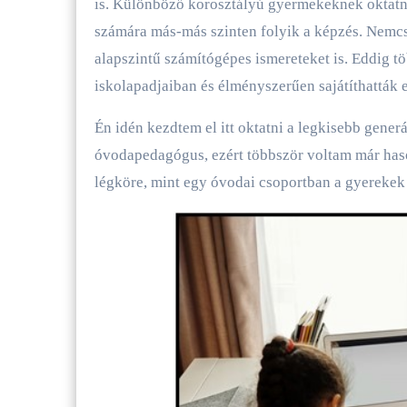
is. Különböző korosztályú gyermekeknek oktatn
számára más-más szinten folyik a képzés. Nemcs
alapszintű számítógépes ismereteket is. Eddig t
iskolapadjaiban és élményszerűen sajátíthatták e
Én idén kezdtem el itt oktatni a legkisebb gener
óvodapedagógus, ezért többször voltam már haso
légköre, mint egy óvodai csoportban a gyerekek