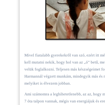
Mivel fiatalabb gyerekekről van szó, ezért itt mé
kell mutatni nekik, hogy hol van az „ó” betű, mel
velük foglalkozni. Teljesen más készségeimet fog
Harmannál végzett munkám, mindegyik más és má
melyiket is élvezem jobban.
Ami számomra a leghihetetlenebb, az az, hogy 
7 óta talpon vannak, mégis van energiájuk és erej