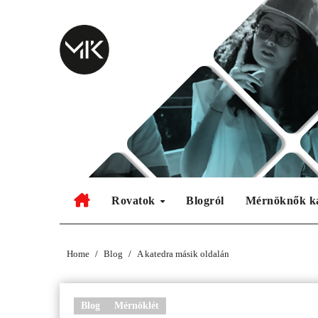
Skip
to
content
Rovatok
Blogról
Mérnöknők k
Home
Blog
A katedra másik oldalán
Blog
Mérnöklét