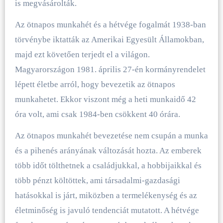
is megvásárolták.
Az ötnapos munkahét és a hétvége fogalmát 1938-ban
törvénybe iktatták az Amerikai Egyesült Államokban,
majd ezt követően terjedt el a világon.
Magyarországon 1981. április 27-én kormányrendelet
lépett életbe arról, hogy bevezetik az ötnapos
munkahetet. Ekkor viszont még a heti munkaidő 42
óra volt, ami csak 1984-ben csökkent 40 órára.
Az ötnapos munkahét bevezetése nem csupán a munka
és a pihenés arányának változását hozta. Az emberek
több időt tölthetnek a családjukkal, a hobbijaikkal és
több pénzt költöttek, ami társadalmi-gazdasági
hatásokkal is járt, miközben a termelékenység és az
életminőség is javuló tendenciát mutatott. A hétvége