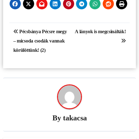
Bejegyzés
Pécsbánya Pécsre megy
A lányok is megcsinálták!
navigáció
– micsoda csodák vannak
körülöttünk! (2)
By
takacsa