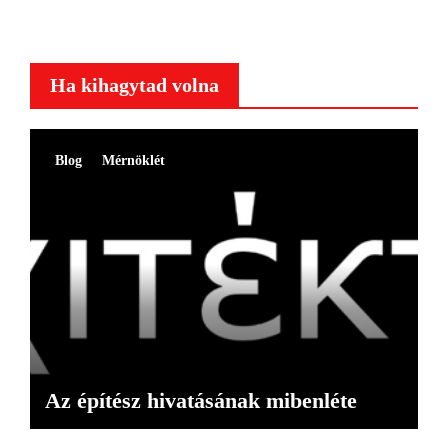
Ha kihagytad volna
Blog
Mérnöklét
Az építész hivatásának mibenléte