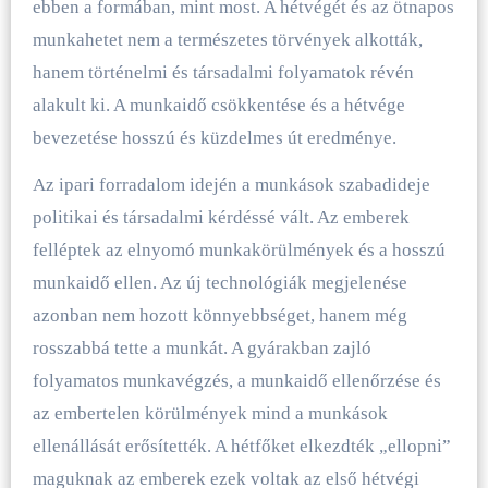
ebben a formában, mint most. A hétvégét és az ötnapos
munkahetet nem a természetes törvények alkották,
hanem történelmi és társadalmi folyamatok révén
alakult ki. A munkaidő csökkentése és a hétvége
bevezetése hosszú és küzdelmes út eredménye.
Az ipari forradalom idején a munkások szabadideje
politikai és társadalmi kérdéssé vált. Az emberek
felléptek az elnyomó munkakörülmények és a hosszú
munkaidő ellen. Az új technológiák megjelenése
azonban nem hozott könnyebbséget, hanem még
rosszabbá tette a munkát. A gyárakban zajló
folyamatos munkavégzés, a munkaidő ellenőrzése és
az embertelen körülmények mind a munkások
ellenállását erősítették. A hétfőket elkezdték „ellopni”
maguknak az emberek ezek voltak az első hétvégi