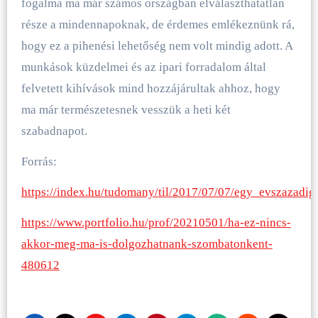
fogalma ma már számos országban elválaszthatatlan
része a mindennapoknak, de érdemes emlékeznünk rá,
hogy ez a pihenési lehetőség nem volt mindig adott. A
munkások küzdelmei és az ipari forradalom által
felvetett kihívások mind hozzájárultak ahhoz, hogy
ma már természetesnek vesszük a heti két
szabadnapot.
Forrás:
https://index.hu/tudomany/til/2017/07/07/egy_evszazadig_
https://www.portfolio.hu/prof/20210501/ha-ez-nincs-
akkor-meg-ma-is-dolgozhatnank-szombatonkent-
480612