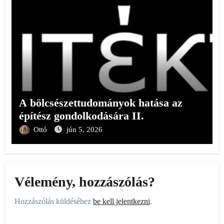
A bölcsészettudományok hatása az
építész gondolkodására II.
Ottó
jún 5, 2026
Vélemény, hozzászólás?
Hozzászólás küldéséhez
be kell jelentkezni
.