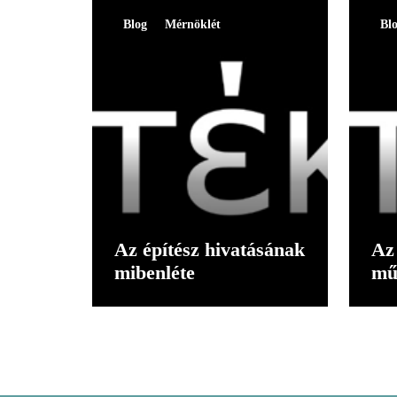
Blog
Mérnöklét
Bl
Az építész hivatásának
Az 
mibenléte
mű