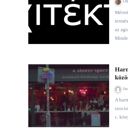
Ot
Mérnöklét-sorozatom előző részeiben megismerkedhettünk a
termés
az ag
Mind
Harm
közö
fa
A harmadik terek megfogalmazása Ray Oldenburg amerikai
szocio
c. kö