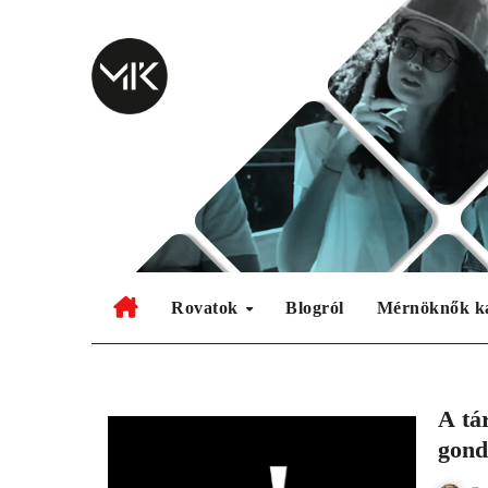
Skip
to
content
Rovatok
Blogról
Mérnöknők k
A tá
gond