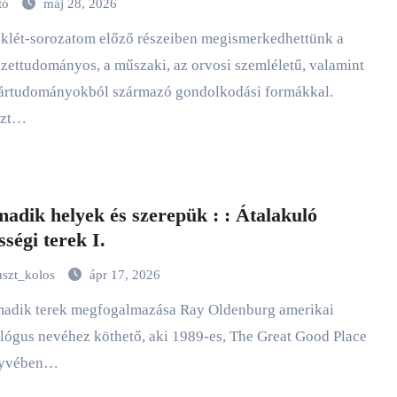
tó
máj 28, 2026
zettudományos, a műszaki, az orvosi szemléletű, valamint
rártudományokból származó gondolkodási formákkal.
ezt…
adik helyek és szerepük : : Átalakuló
sségi terek I.
uszt_kolos
ápr 17, 2026
lógus nevéhez köthető, aki 1989-es, The Great Good Place
nyvében…