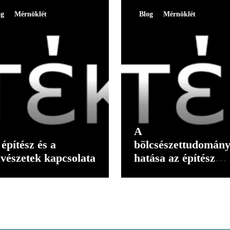
og
Mérnöklét
Blog
Mérnöklét
A
építész és a
bölcsészettudomán
vészetek kapcsolata
hatása az építész
gondolkodására II.