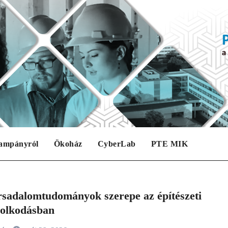
ampányról
Ökoház
CyberLab
PTE MIK
rsadalomtudományok szerepe az építészeti
olkodásban