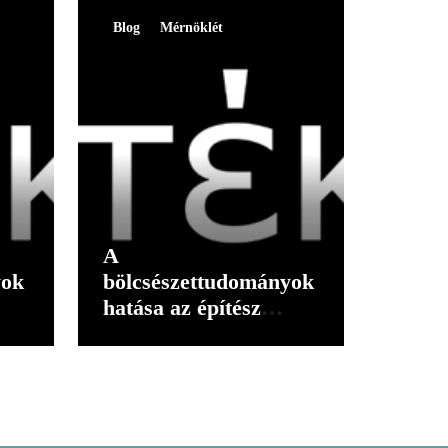
Blog
Mérnöklét
A
yok
bölcsészettudományok
hatása az építész
gondolkodására I.