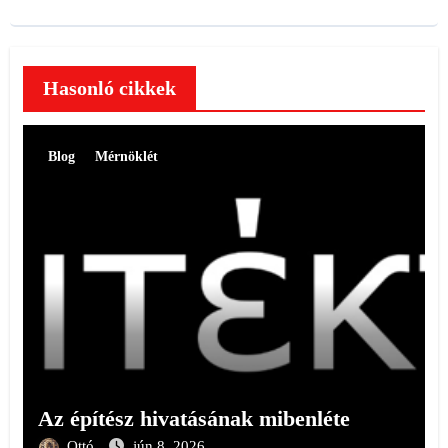
Hasonló cikkek
Blog
Mérnöklét
Az építész hivatásának mibenléte
Ottó
jún 8, 2026