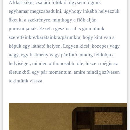
A klasszikus családi fotóktól úgysem fogunk
egyhamar megszabadulni, úgyhogy inkább helyezzük
őket ki a szekrényre, minthogy a fiók alján
porosodjanak. Ezzel a gesztussal is gondolunk
szeretteinkre/barátainkra/párunkra, hogy kint van a
képük egy látható helyen. Legyen kicsi, közepes vagy
nagy, egy festmény vagy pár fotó mindig feldobja a
helyiséget, minden otthonosabb tőle, hiszen mégis az
életünkből egy pár momentum, amire mindig szívesen
tekintünk vissza.