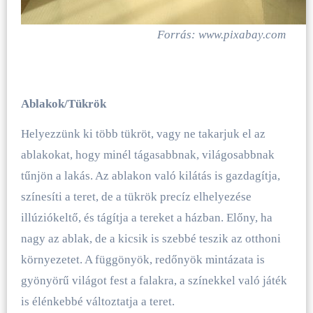
Forrás: www.pixabay.com
Ablakok/Tükrök
Helyezzünk ki több tükröt, vagy ne takarjuk el az
ablakokat, hogy minél tágasabbnak, világosabbnak
tűnjön a lakás. Az ablakon való kilátás is gazdagítja,
színesíti a teret, de a tükrök precíz elhelyezése
illúziókeltő, és tágítja a tereket a házban. Előny, ha
nagy az ablak, de a kicsik is szebbé teszik az otthoni
környezetet. A függönyök, redőnyök mintázata is
gyönyörű világot fest a falakra, a színekkel való játék
is élénkebbé változtatja a teret.