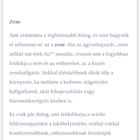
Zene
Ami számomra a legfontosabb dolog, és sose hagynék
el sehonnan se: az a
zene
. Jön az agyonhajszolt „zene
nélkül mit érek én?” mondás, viszont ami a legjobban
feldobja a teret és az embereket, az a közös
zenehallgatás. Sokkal élénkebbnek tűnik tőle a
környezet, ha mellette a kedvenc slágereidet
hallgathatod, akár kikapcsolódás vagy
házimunkavégzés közben is.
Ez csak pár dolog, ami feldobhatja a szürke
hétköznapjainkat a lakóhelyünkön, ezáltal sokkal
komfortosabbnak, otthonosabbnak érezhetjük