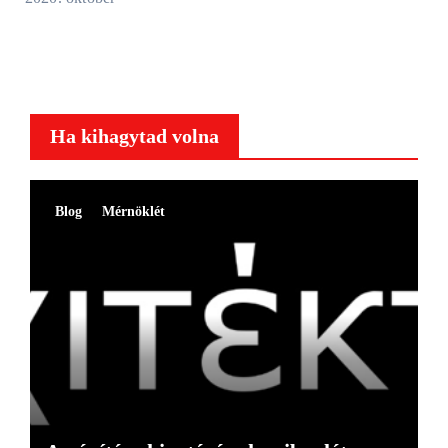
Ha kihagytad volna
Blog
Mérnöklét