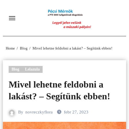
Skip
to
content
Home
Blog
Mivel lehetne feldobni a lakást? – Segítünk ebben!
Blog
Lelazula
Mivel lehetne feldobni a
lakást? – Segítünk ebben!
By
novreczkyflora
febr 27, 2023