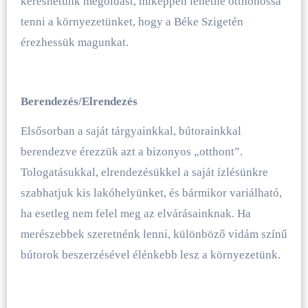
kereshetünk megoldást, miképpen lehetne otthonossá
tenni a környezetünket, hogy a Béke Szigetén
érezhessük magunkat.
Berendezés/Elrendezés
Elsősorban a saját tárgyainkkal, bútorainkkal
berendezve érezzük azt a bizonyos „otthont”.
Tologatásukkal, elrendezésükkel a saját ízlésünkre
szabhatjuk kis lakóhelyünket, és bármikor variálható,
ha esetleg nem felel meg az elvárásainknak. Ha
merészebbek szeretnénk lenni, különböző vidám színű
bútorok beszerzésével élénkebb lesz a környezetünk.