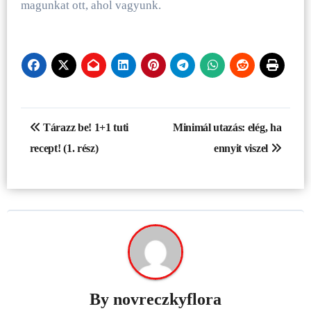
magunkat ott, ahol vagyunk.
Bejegyzés
Tárazz be! 1+1 tuti
Minimál utazás: elég, ha
navigáció
recept! (1. rész)
ennyit viszel
By
novreczkyflora