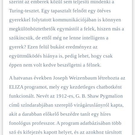
szerint az emberek közül sem teljesíti mindenki a
Turing-tesztet. Egy tapasztalt felnőtt egy ötéves
gyerekkel folytatott kommunikációjában is könnyen
megkülönböztethetők egymástól a felek, hiszen más a
szókincsük, de ettől még ne lenne intelligens a
gyerek? Ezen felül bukást eredményez az
együttműködés hiánya is, pedig lehet, hogy csak
éppen nem volt kedve beszélgetni a félnek.
A hatvanas években Joseph Weizenbaum létrehozta az
ELIZA programot, mely egy kezdetleges chatbotként
funkcionált. Nevét az 1912-es, G. B. Shaw Pygmalion
című színdarabjában szereplő virágáruslányról kapta,
akit a darabban előkelő beszédre tanít egy híres
fonológus professzor. A program adatbázisában több
szó és kifejezés kapott helyet, és az azokhoz társított