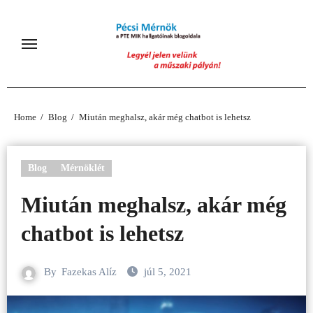
Skip
to
content
Home
Blog
Miután meghalsz, akár még chatbot is lehetsz
Blog
Mérnöklét
Miután meghalsz, akár még
chatbot is lehetsz
By
Fazekas Alíz
júl 5, 2021