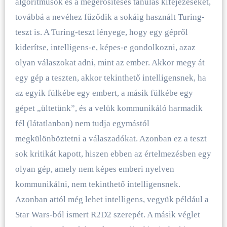
algoritmusok és a megerősítéses tanulás kifejezéseket,
továbbá a nevéhez fűződik a sokáig használt Turing-
teszt is. A Turing-teszt lényege, hogy egy gépről
kiderítse, intelligens-e, képes-e gondolkozni, azaz
olyan válaszokat adni, mint az ember. Akkor megy át
egy gép a teszten, akkor tekinthető intelligensnek, ha
az egyik fülkébe egy embert, a másik fülkébe egy
gépet „ültetünk”, és a velük kommunikáló harmadik
fél (látatlanban) nem tudja egymástól
megkülönböztetni a válaszadókat. Azonban ez a teszt
sok kritikát kapott, hiszen ebben az értelmezésben egy
olyan gép, amely nem képes emberi nyelven
kommunikálni, nem tekinthető intelligensnek.
Azonban attól még lehet intelligens, vegyük például a
Star Wars-ból ismert R2D2 szerepét. A másik véglet