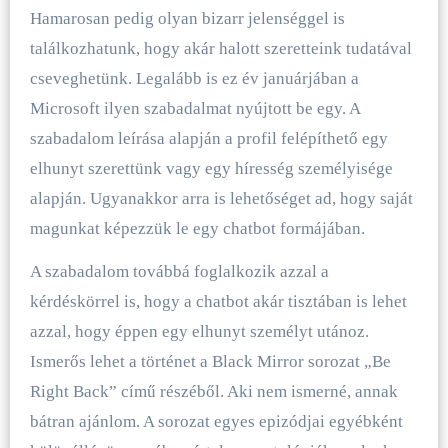
Hamarosan pedig olyan bizarr jelenséggel is
találkozhatunk, hogy akár halott szeretteink tudatával
cseveghetünk. Legalább is ez év januárjában a
Microsoft ilyen szabadalmat nyújtott be egy. A
szabadalom leírása alapján a profil felépíthető egy
elhunyt szerettünk vagy egy híresség személyisége
alapján. Ugyanakkor arra is lehetőséget ad, hogy saját
magunkat képezzük le egy chatbot formájában.
A szabadalom továbbá foglalkozik azzal a
kérdéskörrel is, hogy a chatbot akár tisztában is lehet
azzal, hogy éppen egy elhunyt személyt utánoz.
Ismerős lehet a történet a Black Mirror sorozat „Be
Right Back” című részéből. Aki nem ismerné, annak
bátran ajánlom. A sorozat egyes epizódjai egyébként