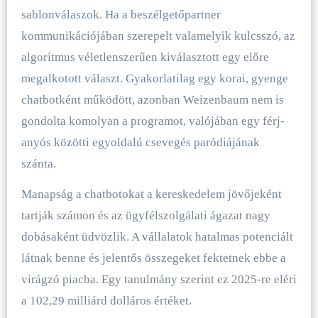
sablonválaszok. Ha a beszélgetőpartner
kommunikációjában szerepelt valamelyik kulcsszó, az
algoritmus véletlenszerűen kiválasztott egy előre
megalkotott választ. Gyakorlatilag egy korai, gyenge
chatbotként működött, azonban Weizenbaum nem is
gondolta komolyan a programot, valójában egy férj-
anyós közötti egyoldalú csevegés paródiájának
szánta.
Manapság a chatbotokat a kereskedelem jövőjeként
tartják számon és az ügyfélszolgálati ágazat nagy
dobásaként üdvözlik. A vállalatok hatalmas potenciált
látnak benne és jelentős összegeket fektetnek ebbe a
virágzó piacba. Egy tanulmány szerint ez 2025-re eléri
a 102,29 milliárd dolláros értéket.