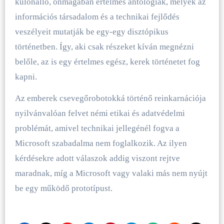
különálló, önmagában értelmes antológiák, melyek az
információs társadalom és a technikai fejlődés
veszélyeit mutatják be egy-egy disztópikus
történetben. Így, aki csak részeket kíván megnézni
belőle, az is egy értelmes egész, kerek történetet fog
kapni.
Az emberek csevegőrobotokká történő reinkarnációja
nyilvánvalóan felvet némi etikai és adatvédelmi
problémát, amivel technikai jellegénél fogva a
Microsoft szabadalma nem foglalkozik. Az ilyen
kérdésekre adott válaszok addig viszont rejtve
maradnak, míg a Microsoft vagy valaki más nem nyújt
be egy működő prototípust.