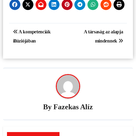
Bejegyzés
A kompetenciák
A társaság az alapja
navigáció
illúziójában
mindennek
By
Fazekas Alíz