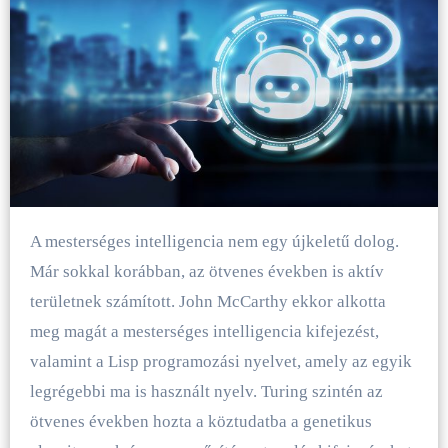
A mesterséges intelligencia nem egy újkeletű dolog.
Már sokkal korábban, az ötvenes években is aktív
területnek számított. John McCarthy ekkor alkotta
meg magát a mesterséges intelligencia kifejezést,
valamint a Lisp programozási nyelvet, amely az egyik
legrégebbi ma is használt nyelv. Turing szintén az
ötvenes években hozta a köztudatba a genetikus