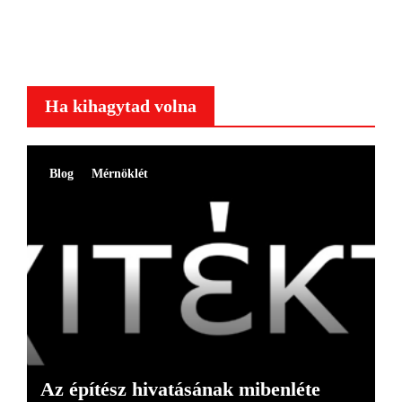
Ha kihagytad volna
Blog
Mérnöklét
Az építész hivatásának mibenléte