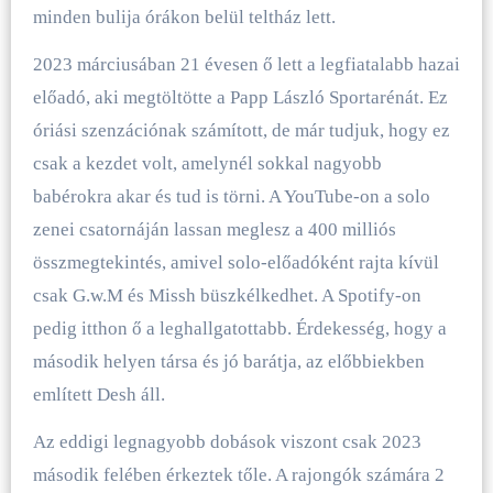
minden bulija órákon belül teltház lett.
2023 márciusában 21 évesen ő lett a legfiatalabb hazai
előadó, aki megtöltötte a Papp László Sportarénát. Ez
óriási szenzációnak számított, de már tudjuk, hogy ez
csak a kezdet volt, amelynél sokkal nagyobb
babérokra akar és tud is törni. A YouTube-on a solo
zenei csatornáján lassan meglesz a 400 milliós
összmegtekintés, amivel solo-előadóként rajta kívül
csak G.w.M és Missh büszkélkedhet. A Spotify-on
pedig itthon ő a leghallgatottabb. Érdekesség, hogy a
második helyen társa és jó barátja, az előbbiekben
említett Desh áll.
Az eddigi legnagyobb dobások viszont csak 2023
második felében érkeztek tőle. A rajongók számára 2