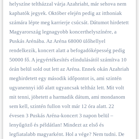
helyszíne teltházzal várja Azahriaht, már sehova nem
kaphatók jegyek. Október elején pedig az itthoniak
számára lépte meg karrierje csúcsát. Dátumot hirdetett
Magyarország legnagyobb koncerthelyszínére, a
Puskás Arénába. Az Aréna 68000 ülőhellyel
rendelkezik, koncert alatt a befogadóképesség pedig
50000 fő. A jegyértékesítés elindulásától számítva 10
órán belül sold out lett az Aréna. Ennek okán Azahriah
meghirdetett egy második időpontot is, ami szintén
ugyanennyi idő alatt ugyancsak teltház lett. Mit volt
mit tenni, jöhetett a harmadik dátum, ami mondanom
sem kell, szintén fullon volt már 12 óra alatt. 22
évesen 3 Puskás Aréna-koncert 3 napon belül –
lenyűgöző és példátlan! Mindezt az első és
legfiatalabb magyarként. Hol a vége? Nem tudni. De