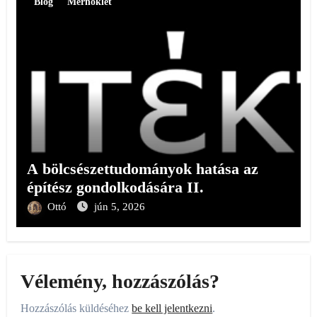
Blog
Mérnöklét
A bölcsészettudományok hatása az
építész gondolkodására II.
Ottó
jún 5, 2026
Vélemény, hozzászólás?
Hozzászólás küldéséhez
be kell jelentkezni
.