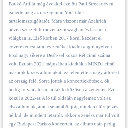
Baukó Attilát még évekkel ezelőtt Paul Street néven
ismerte meg az ország mint YouTube-
tartalomszolgáltatót. Mára viszont már Azahriah
néven szerzett hírnevet az országban és lassan a
világban is. Első körben 2017 körül kezdett el
covereket csinálni és zenéket kiadni angol nyelven.
Első nagy sikere a Desh-sel közös Rét című száma
volt. Ezután 2021 májusában kiadták a MIND1 című
második közös albumukat, ez jelentette a nagy áttörést
az ország felé. Sorra jöttek a koncertlekötések, ők
pedig folyamatosan adták ki közösen a zenéiket. Ezek
közül a 2022-es A ló túl oldalán nagylemez volt az
első albumuk, ami a semmiből jött, minden előrejelzés
nélkül, de mindent letarolt. Ekkor a zenész már túl volt
egy Budapest Parkos koncerten, az album után pedig