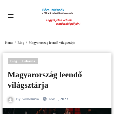
Skip
to
content
Home
Blog
Magyarország leendő világsztárja
Blog
Lelazula
Magyarország leendő
világsztárja
By
wilhelmva
nov 1, 2023