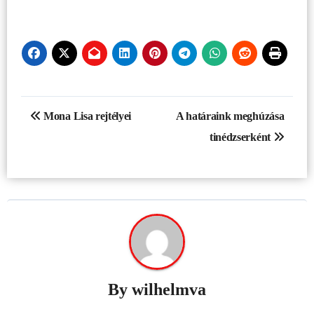
Bejegyzés
Mona Lisa rejtélyei
A határaink meghúzása
navigáció
tinédzserként
By
wilhelmva