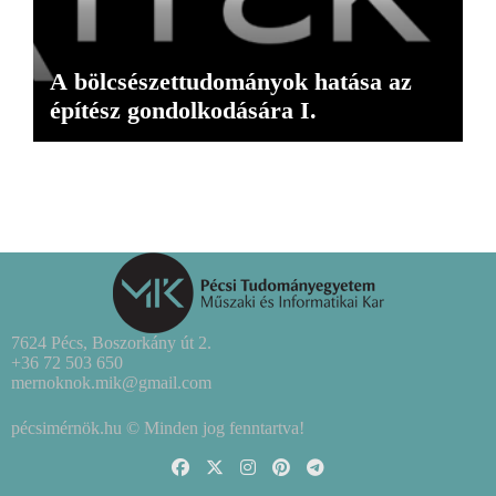
A bölcsészettudományok hatása az
építész gondolkodására I.
7624 Pécs, Boszorkány út 2.
+36 72 503 650
mernoknok.mik@gmail.com
pécsimérnök.hu © Minden jog fenntartva!