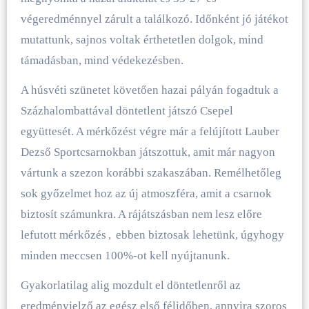
végeredménnyel zárult a találkozó. Időnként jó játékot
mutattunk, sajnos voltak érthetetlen dolgok, mind
támadásban, mind védekezésben.
A húsvéti szünetet követően hazai pályán fogadtuk a
Százhalombattával döntetlent játszó Csepel
együttesét. A mérkőzést végre már a felújított Lauber
Dezső Sportcsarnokban játszottuk, amit már nagyon
vártunk a szezon korábbi szakaszában. Remélhetőleg
sok győzelmet hoz az új atmoszféra, amit a csarnok
biztosít számunkra. A rájátszásban nem lesz előre
lefutott mérkőzés
,
ebben biztosak lehetünk, úgyhogy
minden meccsen 100%-ot kell nyújtanunk.
Gyakorlatilag alig mozdult el döntetlenről az
eredményjelző az egész első félidőben, annyira szoros