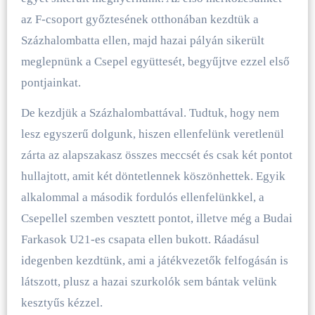
az F-csoport győztesének otthonában kezdtük a
Százhalombatta ellen, majd hazai pályán sikerült
meglepnünk a Csepel együttesét, begyűjtve ezzel első
pontjainkat.
De kezdjük a Százhalombattával. Tudtuk, hogy nem
lesz egyszerű dolgunk, hiszen ellenfelünk veretlenül
zárta az alapszakasz összes meccsét és csak két pontot
hullajtott, amit két döntetlennek köszönhettek. Egyik
alkalommal a második fordulós ellenfelünkkel, a
Csepellel szemben vesztett pontot, illetve még a Budai
Farkasok U21-es csapata ellen bukott. Ráadásul
idegenben kezdtünk, ami a játékvezetők felfogásán is
látszott, plusz a hazai szurkolók sem bántak velünk
kesztyűs kézzel.