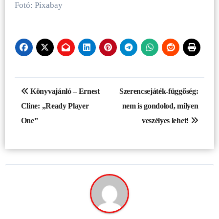
Fotó: Pixabay
Bejegyzés
Könyvajánló – Ernest
Szerencsejáték-függőség:
navigáció
Cline: „Ready Player
nem is gondolod, milyen
One”
veszélyes lehet!