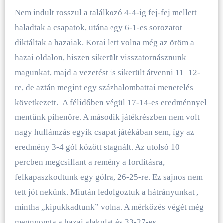
Nem indult rosszul a találkozó 4-4-ig fej-fej mellett
haladtak a csapatok, utána egy 6-1-es sorozatot
diktáltak a hazaiak. Korai lett volna még az öröm a
hazai oldalon, hiszen sikerült visszatornásznunk
magunkat, majd a vezetést is sikerült átvenni 11–12-
re, de aztán megint egy százhalombattai menetelés
következett. A félidőben végül 17-14-es eredménnyel
mentünk pihenőre. A második játékrészben nem volt
nagy hullámzás egyik csapat játékában sem, így az
eredmény 3-4 gól között stagnált. Az utolsó 10
percben megcsillant a remény a fordításra,
felkapaszkodtunk egy gólra, 26-25-re. Ez sajnos nem
tett jót nekünk. Miután ledolgoztuk a hátrányunkat
,
mintha „kipukkadtunk” volna. A mérkőzés végét még
megnyomta a hazai alakulat és 33-27-es