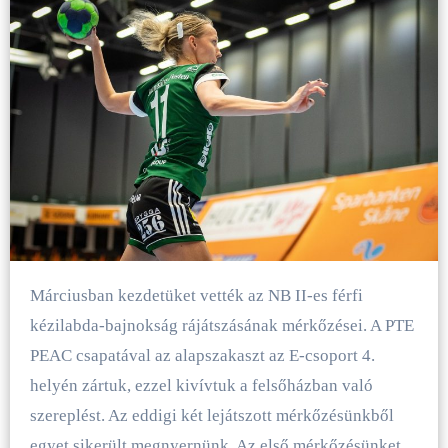
Márciusban kezdetüket vették az NB II-es férfi
kézilabda-bajnokság rájátszásának mérkőzései. A PTE
PEAC csapatával az alapszakaszt az E-csoport 4.
helyén zártuk, ezzel kivívtuk a felsőházban való
szereplést. Az eddigi két lejátszott mérkőzésünkből
egyet sikerült megnyernünk. Az első mérkőzésünket