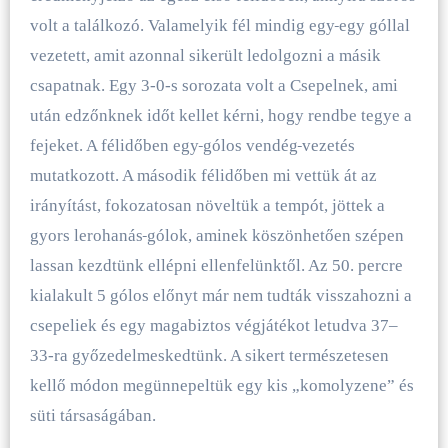
volt a találkozó. Valamelyik fél mindig egy
egy góllal
vezetett, amit azonnal sikerült ledolgozni a másik
csapatnak. Egy 3-0-s sorozata volt a Csepelnek, ami
után edzőnknek időt kellet kérni, hogy rendbe tegye a
fejeket. A félidőben egy
gólos vendég
vezetés
mutatkozott. A második félidőben mi vettük át az
irányítást, fokozatosan növeltük a tempót, jöttek a
gyors lerohanás
gólok, aminek köszönhetően szépen
lassan kezdtünk ellépni ellenfelünktől. Az 50. percre
kialakult 5 gólos előnyt már nem tudták visszahozni a
csepeliek és egy magabiztos végjátékot letudva 37–
33-ra győzedelmeskedtünk. A sikert természetesen
kellő módon megünnepeltük egy kis „komolyzene” és
süti társaságában.