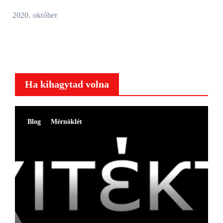
2020. október
Ha kihagytad volna
Blog
Mérnöklét