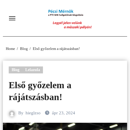
Skip
to
content
Home
Blog
Első győzelem a rájátszásban!
Blog
Lelazula
Első győzelem a
rájátszásban!
By
hieglzso
ápr 23, 2024