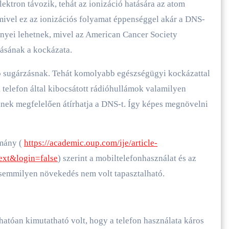
lektron távozik, tehát az ionizáció hatására az atom
 mivel ez az ionizációs folyamat éppenséggel akár a DNS-
nyei lehetnek, mivel az American Cancer Society
lásának a kockázata.
ó sugárzásnak. Tehát komolyabb egészségügyi kockázattal
a telefon által kibocsátott rádióhullámok valamilyen
nek megfelelően átírhatja a DNS-t. Így képes megnövelni
lmány (
https://academic.oup.com/ije/article-
ext&login=false
) szerint a mobiltelefonhasználat és az
emmilyen növekedés nem volt tapasztalható.
hatóan kimutatható volt, hogy a telefon használata káros