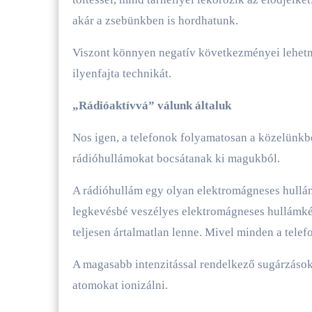
akár a zsebünkben is hordhatunk.
Viszont könnyen negatív következményei lehet
ilyenfajta technikát.
„Rádióaktívvá” válunk általuk
Nos igen, a telefonok folyamatosan a közelünk
rádióhullámokat bocsátanak ki magukból.
A rádióhullám egy olyan elektromágneses hullám
legkevésbé veszélyes elektromágneses hullámként
teljesen ártalmatlan lenne. Mivel minden a telefo
A magasabb intenzitással rendelkező sugárzáso
atomokat ionizálni.