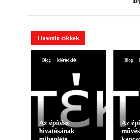
B
Hasonló cikkek
Blog
Mérnöklét
Blog
Az építész
Az épí
hivatásának
művés
mibenléte
kapcso