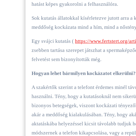
hatást képes gyakorolni a felhasználóra.
Sok kutatás állatokkal kísérletezve jutott arra a
meddőség kockázata mind a hím, mind a nőstén
Egy svájci kutatás (
https://www.fertstert.org/a
zsebben tartása szerepet játszhat a spermaképző
felvetést sem bizonyították még.
Hogyan lehet bármilyen kockázatot elkerülni?
A szakértők szerint a telefont érdemes minél tá
használni. Tény, hogy a kutatásoknál nem sikerül
bizonyos betegségek, viszont kockázati tényező
akár a meddőség kialakulásában. Tény, hogy akár
aktatáskába helyezéssel kicsit távolabb tudjuk h
módszernek a telefon kikapcsolása, vagy a rep