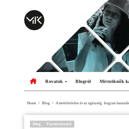
Skip
to
content
Rovatok
Blogról
Mérnöknők k
Home
Blog
A mobiltelefon és az egészség: hogyan használ
Blog
Paramentesítő