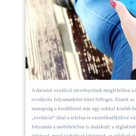
A darwini evolúció törvényeinek megfelelően a telefonok és velük együtt a számítógépek fejlődését is egy
evolúciós folyamatként lehet felfogni. Ennek az
manapság a korábbinál már egy sokkal kisebb hel
„evolúció” által a telefon is vezetéknélkülivé vá
folyamán a mobiltelefon is átalakult: a téglakin
töltéssel, mind tárhellyel lekörözik az elődjeike