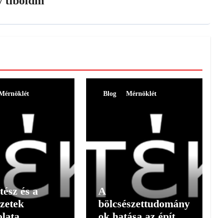
y
tiboldm
Mérnöklét
Blog
Mérnöklét
tész és a
A
zetek
bölcsészettudomány
lata
ok hatása az építész