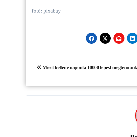
fotó: pixabay
Bejegyzés
Miért kellene naponta 10000 lépést megtennün
navigáció