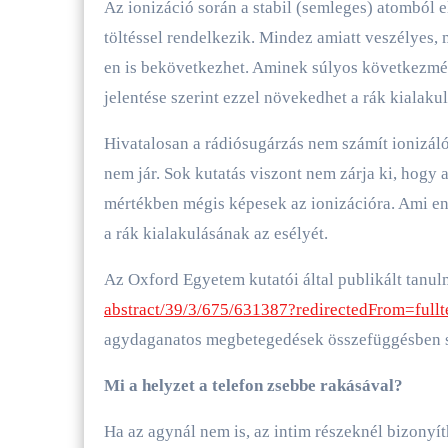
Az ionizáció során a stabil (semleges) atomból e
töltéssel rendelkezik. Mindez amiatt veszélyes,
en is bekövetkezhet. Aminek súlyos következmé
jelentése szerint ezzel növekedhet a rák kialaku
Hivatalosan a rádiósugárzás nem számít ionizál
nem jár. Sok kutatás viszont nem zárja ki, hogy 
mértékben mégis képesek az ionizációra. Ami en
a rák kialakulásának az esélyét.
Az Oxford Egyetem kutatói által publikált tanu
abstract/39/3/675/631387?redirectedFrom=fullt
agydaganatos megbetegedések összefüggésben s
Mi a helyzet a telefon zsebbe rakásával?
Ha az agynál nem is, az intim részeknél bizonyít