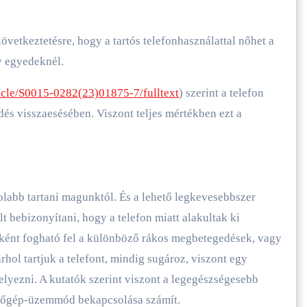
 következtetésre, hogy a tartós telefonhasználattal nőhet a
y egyedeknél.
rticle/S0015-0282(23)01875-7/fulltext
) szerint a telefon
dés visszaesésében. Viszont teljes mértékben ezt a
volabb tartani magunktól. És a lehető legkevesebbszer
t bebizonyítani, hogy a telefon miatt alakultak ki
ként fogható fel a különböző rákos megbetegedések, vagy
hol tartjuk a telefont, mindig sugároz, viszont egy
elyezni. A kutatók szerint viszont a legegészségesebb
ülőgép-üzemmód bekapcsolása számít.