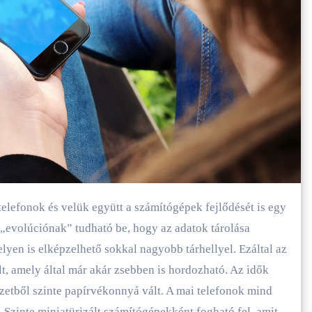
 „evolúciónak” tudható be, hogy az adatok tárolása
yen is elképzelhető sokkal nagyobb tárhellyel. Ezáltal az
lt, amely által már akár zsebben is hordozható. Az idők
ézetből szinte papírvékonnyá vált. A mai telefonok mind
t. Szinte miniatürizált számítógépekként fogható fel, amit