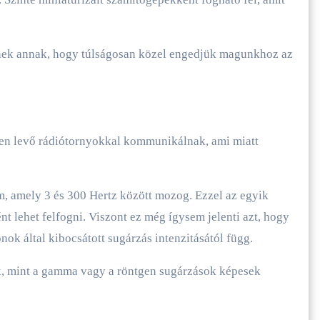
nek annak, hogy túlságosan közel engedjük magunkhoz az
ben levő rádiótornyokkal kommunikálnak, ami miatt
, amely 3 és 300 Hertz között mozog. Ezzel az egyik
 lehet felfogni. Viszont ez még ígysem jelenti azt, hogy
nok által kibocsátott sugárzás intenzitásától függ.
k, mint a gamma vagy a röntgen sugárzások képesek