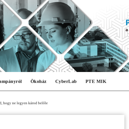
ampányról
Ökoház
CyberLab
PTE MIK
d, hogy ne legyen károd belőle