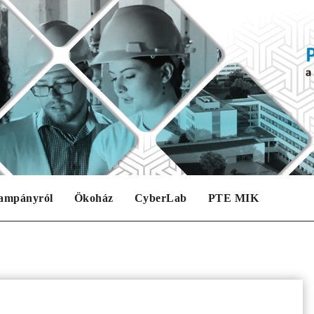
ampányról
Ökoház
CyberLab
PTE MIK