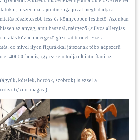
nyomtatni. A kisebb modelleket nyomtatók előszeretettel
tókat, hiszen ezek pontossága jóval meghaladja a
omtatás részletesebb lesz és könnyebben festhető. Azonban
iszen az anyag, amit használ, mérgező (súlyos allergiás
nyomtatás közben mérgező gázokat termel. Ezek
át, de mivel ilyen figurákkal játszanak több népszerű
r 40000-ben is, így ez sem tudja eltántorítani az
(ágyúk, kötelek, hordók, szobrok) is ezzel a
orrdísz 6,5 cm magas.)