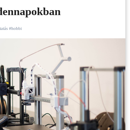
dennapokban
atás
#
hobbi