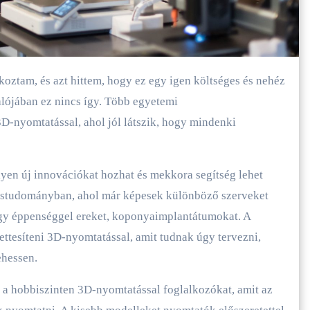
alójában ez nincs így. Több egyetemi
-nyomtatással, ahol jól látszik, hogy mindenki
yen új innovációkat hozhat és mekkora segítség lehet
ostudományban, ahol már képesek különböző szerveket
agy éppenséggel ereket, koponyaimplantátumokat. A
ettesíteni 3D-nyomtatással, amit tudnak úgy tervezni,
lehessen.
 a hobbiszinten 3D-nyomtatással foglalkozókat, amit az