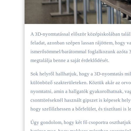
A 3D-nyomtatással először középiskolában találkoztam, és azt hittem, hogy ez egy igen költséges és nehéz
feladat, azonban szépen lassan rájöttem, hogy v
ismerősömmel/barátommal foglalkozunk azóta 3D
megtalálja benne a saját érdeklődését.
Sok helyről hallhatjuk, hogy a 3D-nyomtatás mil
különböző szakterületeken. Köztük akár az orv
nyomtatni, amin a hallgatók gyakorolhatnak, v
csonttöréseknél használt gipszet is képesek hely
hogy szellőzhessen a bőrfelület, és tisztítani is 
Úgy gondolom, hogy két fő csoportra oszthatjuk