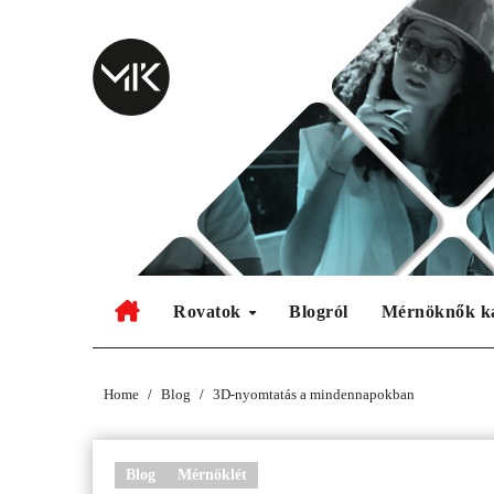
Skip
to
content
Rovatok
Blogról
Mérnöknők k
Home
Blog
3D-nyomtatás a mindennapokban
Blog
Mérnöklét