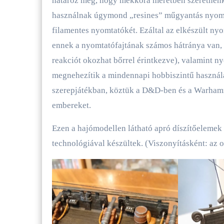
határoz meg, hogy mekkora méretben szeretnénk 
használnak úgymond „resines” műgyantás nyomta
filamentes nyomtatókét. Ezáltal az elkészült ny
ennek a nyomtatófajtának számos hátránya van, h
reakciót okozhat bőrrel érintkezve), valamint 
megnehezítik a mindennapi hobbiszintű használat
szerepjátékban, köztük a D&D-ben és a Warhamme
embereket.
Ezen a hajómodellen látható apró díszítőelemek 
technológiával készültek. (Viszonyításként: az 