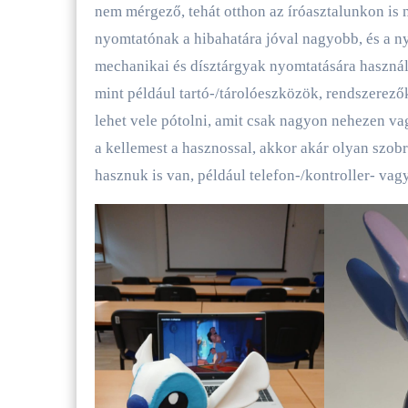
nem mérgező, tehát otthon az íróasztalunkon i
nyomtatónak a hibahatára jóval nagyobb, és a ny
mechanikai és dísztárgyak nyomtatására használj
mint például tartó-/tárolóeszközök, rendszerezők
lehet vele pótolni, amit csak nagyon nehezen va
a kellemest a hasznossal, akkor akár olyan szob
hasznuk is van, például telefon-/kontroller- vag