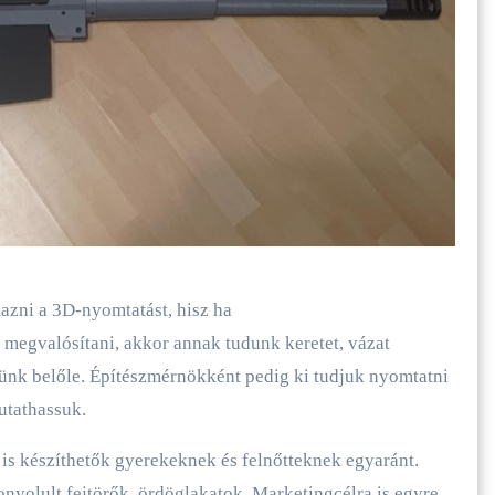
azni a 3D-nyomtatást, hisz ha
megvalósítani, akkor annak tudunk keretet, vázat
tünk belőle. Építészmérnökként pedig ki tudjuk nyomtatni
utathassuk.
is készíthetők gyerekeknek és felnőtteknek egyaránt.
nyolult fejtörők, ördöglakatok. Marketingcélra is egyre