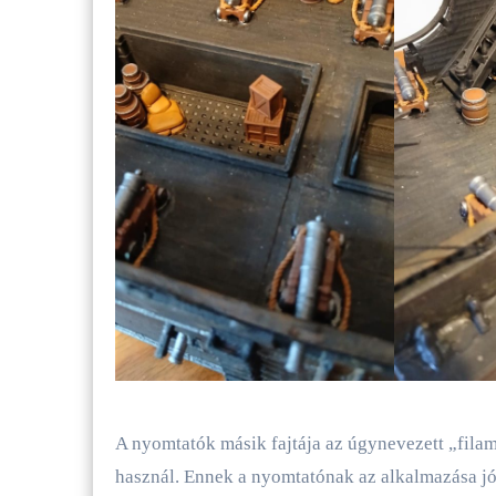
A nyomtatók másik fajtája az úgynevezett „fila
használ. Ennek a nyomtatónak az alkalmazása jó