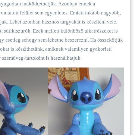
s nyugodtan működtethetjük. Azonban ennek a
omtatott felület sem egyenletes. Emiatt inkább nagyobb,
ák. Lehet azonban hasznos tárgyakat is készíteni vele,
, sütikiszúrók. Ezek mellett különböző alkatrészeket is
gy esetleg sehogy sem lehetne beszerezni. Ha összekötjük
rokat is készíthetünk, amiknek valamilyen gyakorlati
y szemüveg-tartóként is használhatjuk.