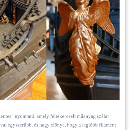
mentes” nyomtató, amely feltekercselt műanyag szálat
val egyszerűbb, és nagy előnye, hogy a legtöbb filament