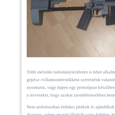
Több mérnöki tudományterületen is lehet alkalm
gépész-/villamosmérnökként szeretnénk valamit 
nyomtatni, vagy éppen egy prototípust készíthe
a terveinket, hogy azokat szemléletesebben bem
Nem utolsósorban érdekes játékok és ajándékok 
Aranyos, színes mozgó állatkák vagy érdekes, bo