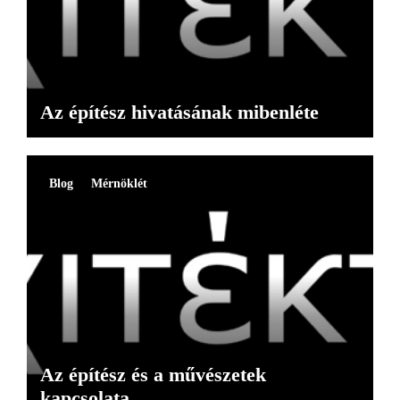
Az építész hivatásának mibenléte
Blog
Mérnöklét
Az építész és a művészetek
kapcsolata