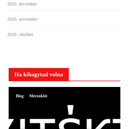
2020. december
2020. november
2020. október
Ha kihagytad volna
Blog
Mérnöklét