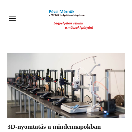
Skip
to
content
3D-nyomtatás a mindennapokban