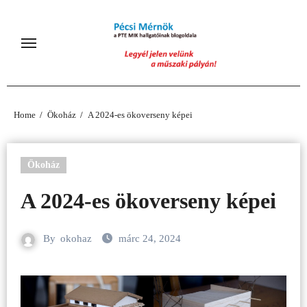
Skip
to
content
Home
Ökoház
A 2024-es ökoverseny képei
Ökoház
A 2024-es ökoverseny képei
By
okohaz
márc 24, 2024