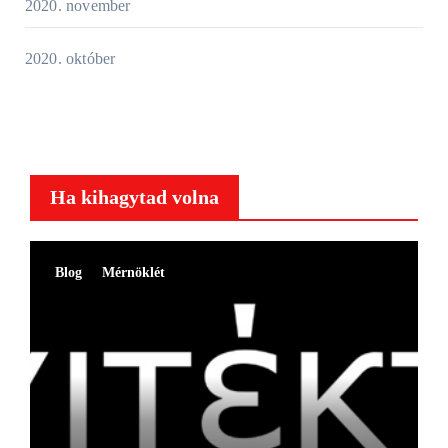
2020. november
2020. október
Ha kihagytad volna
Blog
Mérnöklét