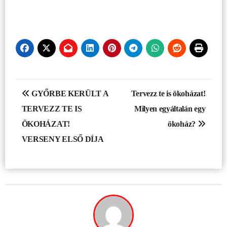
Bejegyzés
GYŐRBE KERÜLT A
Tervezz te is ökoházat!
navigáció
TERVEZZ TE IS
Milyen egyáltalán egy
ÖKOHÁZAT!
ökoház?
VERSENY ELSŐ DÍJA