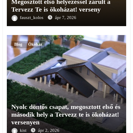
Megosztott első helyezéssel zárult a
Tervezz Te is ökoházat! verseny
fauszt_kolos
ápr 7, 2026
Blog
Ökoház
Nyolc döntős csapat, megosztott első és
második hely a Tervezz te is ökoházat!
versenyen
kist
ápr 2, 2026