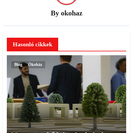
By
okohaz
Hasonló cikkek
Blog
Ökoház