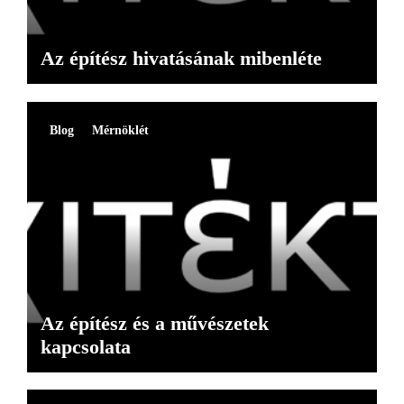
Az építész hivatásának mibenléte
Blog
Mérnöklét
Az építész és a művészetek
kapcsolata