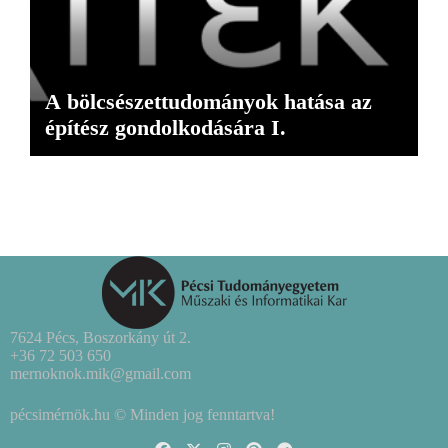
A bölcsészettudományok hatása az
építész gondolkodására I.
7624 Pécs, Boszorkány út 2.
+36 72 503 650
mernoknok.mik@gmail.com
pécsimérnök.hu © Minden jog fenntartva!