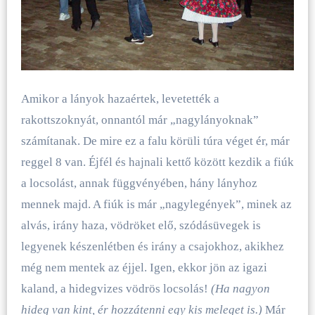
Amikor a lányok hazaértek, levetették a
rakottszoknyát, onnantól már „nagylányoknak”
számítanak. De mire ez a falu körüli túra véget ér, már
reggel 8 van. Éjfél és hajnali kettő között kezdik a fiúk
a locsolást, annak függvényében, hány lányhoz
mennek majd. A fiúk is már „nagylegények”, minek az
alvás, irány haza, vödröket elő, szódásüvegek is
legyenek készenlétben és irány a csajokhoz, akikhez
még nem mentek az éjjel. Igen, ekkor jön az igazi
kaland, a hidegvizes vödrös locsolás!
(Ha nagyon
hideg van kint, ér hozzátenni egy kis meleget is.)
Már