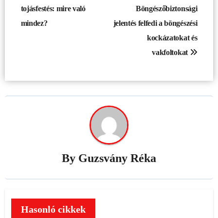
navigáció
tojásfestés: mire való
Böngészőbiztonsági
mindez?
jelentés felfedi a böngészési
kockázatokat és
vakfoltokat
By
Guzsvány Réka
Hasonló cikkek