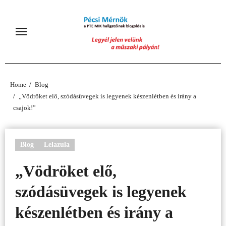
Skip
to
content
Home
Blog
„Vödröket elő, szódásüvegek is legyenek készenlétben és irány a
csajok!”
Blog
Lelazula
„Vödröket elő,
szódásüvegek is legyenek
készenlétben és irány a