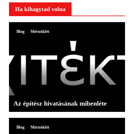
Ha kihagytad volna
Blog
Mérnöklét
Az építész hivatásának mibenléte
Blog
Mérnöklét