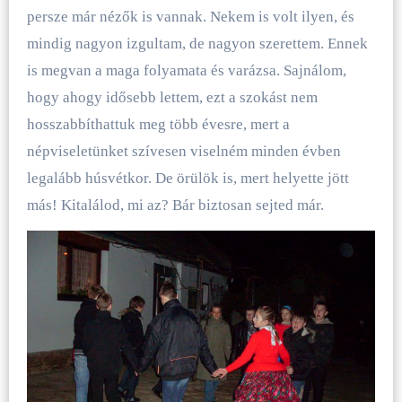
persze már nézők is vannak. Nekem is volt ilyen, és
mindig nagyon izgultam, de nagyon szerettem. Ennek
is megvan a maga folyamata és varázsa. Sajnálom,
hogy ahogy idősebb lettem, ezt a szokást nem
hosszabbíthattuk meg több évesre, mert a
népviseletünket szívesen viselném minden évben
legalább húsvétkor. De örülök is, mert helyette jött
más! Kitalálod, mi az? Bár biztosan sejted már.