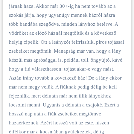
járnak haza. Akkor már 30+-ig ha nem tovább az a
szokás járja, hogy ugyanúgy mennek házról házra
több bandába szegődve, minden lányhoz betérve. A
vödröket az előző háznál megtöltik és a következő
helyig cipelik. Ott a leányzót felfrissítik, piros tojással
zsebeiket megtömik. Manapság már van, hogy a lány
készül más aprósággal is, például toll, öngyújtó, kávé,
hogy a fiú választhasson: tojást akar-e vagy mást.
Aztán irány tovább a következő ház! De a lány ekkor
már nem megy velük. A fiúknak pedig délig be kell
fejezniük, mert délután már nem illik lányokhoz
locsolni menni. Ugyanis a délután a csajoké. Ezért a
hosszú nap után a fiúk zsebeiket megtömve
hazaérkeznek. Azért hosszú volt az este, hiszen
éjfélkor már a kocsmában gyülekeztek, délig