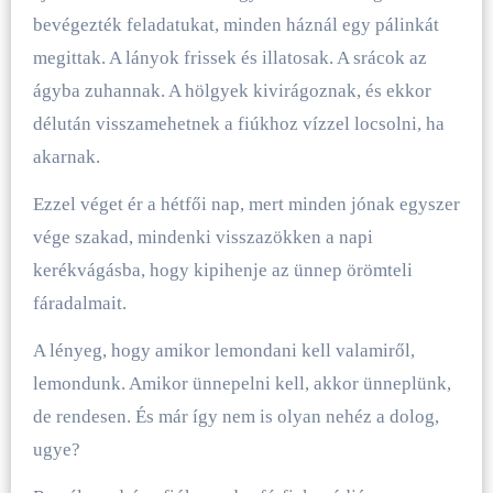
bevégezték feladatukat, minden háznál egy pálinkát
megittak. A lányok frissek és illatosak. A srácok az
ágyba zuhannak. A hölgyek kivirágoznak, és ekkor
délután visszamehetnek a fiúkhoz vízzel locsolni, ha
akarnak.
Ezzel véget ér a hétfői nap, mert minden jónak egyszer
vége szakad, mindenki visszazökken a napi
kerékvágásba, hogy kipihenje az ünnep örömteli
fáradalmait.
A lényeg, hogy amikor lemondani kell valamiről,
lemondunk. Amikor ünnepelni kell, akkor ünneplünk,
de rendesen. És már így nem is olyan nehéz a dolog,
ugye?