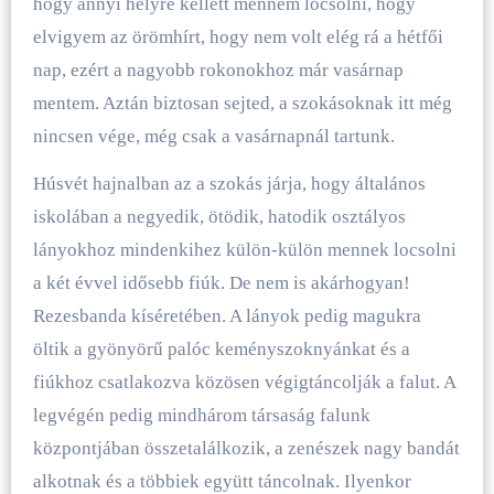
hogy annyi helyre kellett mennem locsolni, hogy
elvigyem az örömhírt, hogy nem volt elég rá a hétfői
nap, ezért a nagyobb rokonokhoz már vasárnap
mentem. Aztán biztosan sejted, a szokásoknak itt még
nincsen vége, még csak a vasárnapnál tartunk.
Húsvét hajnalban az a szokás járja, hogy általános
iskolában a negyedik, ötödik, hatodik osztályos
lányokhoz mindenkihez külön-külön mennek locsolni
a két évvel idősebb fiúk. De nem is akárhogyan!
Rezesbanda kíséretében. A lányok pedig magukra
öltik a gyönyörű palóc keményszoknyánkat és a
fiúkhoz csatlakozva közösen végigtáncolják a falut. A
legvégén pedig mindhárom társaság falunk
központjában összetalálkozik, a zenészek nagy bandát
alkotnak és a többiek együtt táncolnak. Ilyenkor