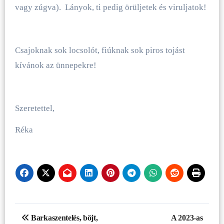
vagy zúgva). Lányok, ti pedig örüljetek és viruljatok!
Csajoknak sok locsolót, fiúknak sok piros tojást
kívánok az ünnepekre!
Szeretettel,
Réka
Bejegyzés
Barkaszentelés, böjt,
A 2023-as