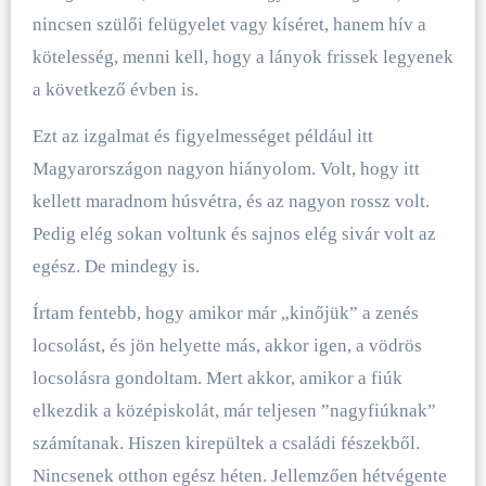
nincsen szülői felügyelet vagy kíséret, hanem hív a
kötelesség, menni kell, hogy a lányok frissek legyenek
a következő évben is.
Ezt az izgalmat és figyelmességet például itt
Magyarországon nagyon hiányolom. Volt, hogy itt
kellett maradnom húsvétra, és az nagyon rossz volt.
Pedig elég sokan voltunk és sajnos elég sivár volt az
egész. De mindegy is.
Írtam fentebb, hogy amikor már „kinőjük” a zenés
locsolást, és jön helyette más, akkor igen, a vödrös
locsolásra gondoltam. Mert akkor, amikor a fiúk
elkezdik a középiskolát, már teljesen ”nagyfiúknak”
számítanak. Hiszen kirepültek a családi fészekből.
Nincsenek otthon egész héten. Jellemzően hétvégente