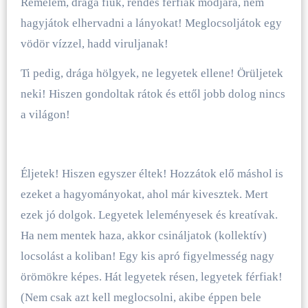
Remélem, drága fiúk, rendes férfiak módjára, nem
hagyjátok elhervadni a lányokat! Meglocsoljátok egy
vödör vízzel, hadd viruljanak!
Ti pedig, drága hölgyek, ne legyetek ellene! Örüljetek
neki! Hiszen gondoltak rátok és ettől jobb dolog nincs
a világon!
Éljetek! Hiszen egyszer éltek! Hozzátok elő máshol is
ezeket a hagyományokat, ahol már kivesztek. Mert
ezek jó dolgok. Legyetek leleményesek és kreatívak.
Ha nem mentek haza, akkor csináljatok (kollektív)
locsolást a koliban! Egy kis apró figyelmesség nagy
örömökre képes. Hát legyetek résen, legyetek férfiak!
(Nem csak azt kell meglocsolni, akibe éppen bele