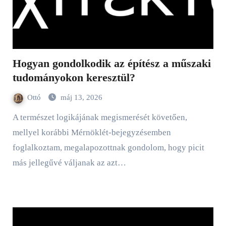
Hogyan gondolkodik az építész a műszaki
tudományokon keresztül?
Ottó
máj 13, 2026
A természet logikájának megismerését követően,
mellyel korábbi Mérnöklét-bejegyzésemben
foglalkoztam, megalapozottnak gondolom, hogy picit
más jellegűvé váljanak az azt…