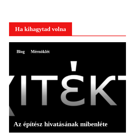
Ha kihagytad volna
Blog
Mérnöklét
Az építész hivatásának mibenléte