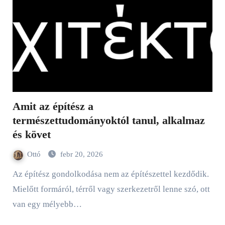
Amit az építész a
természettudományoktól tanul, alkalmaz
és követ
Ottó
febr 20, 2026
Az építész gondolkodása nem az építészettel kezdődik.
Mielőtt formáról, térről vagy szerkezetről lenne szó, ott
van egy mélyebb…