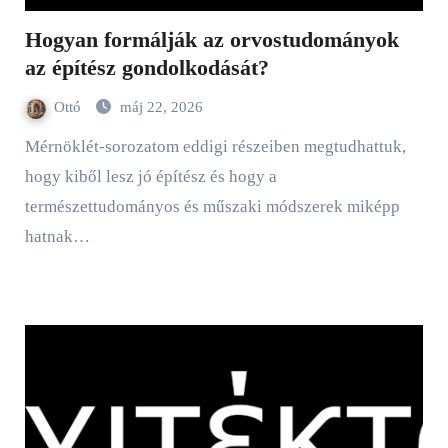
Hogyan formálják az orvostudományok
az építész gondolkodását?
Ottó
máj 22, 2026
Mérnöklét-sorozatom eddigi részeiben megtudhattuk,
hogy kiből lesz jó építész és hogy a
természettudományos és műszaki módszerek miképp
hatnak…