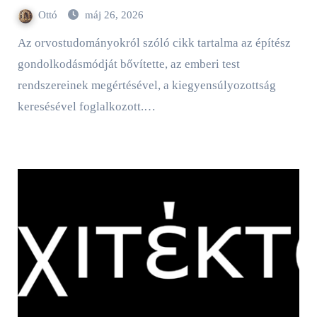
Ottó
máj 26, 2026
Az orvostudományokról szóló cikk tartalma az építész
gondolkodásmódját bővítette, az emberi test
rendszereinek megértésével, a kiegyensúlyozottság
keresésével foglalkozott.…