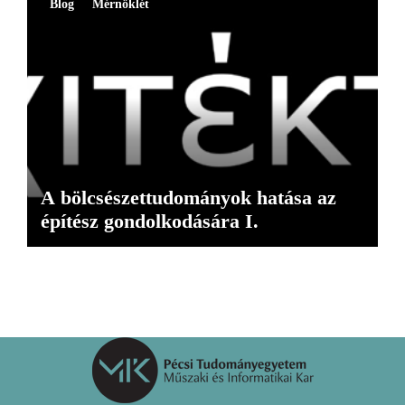
Blog
Mérnöklét
A bölcsészettudományok hatása az
építész gondolkodására I.