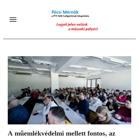
Skip
to
content
A műemlékvédelmi mellett fontos, az