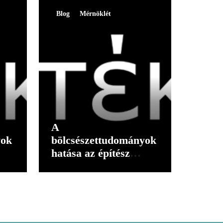
Blog
Mérnöklét
A
yok
bölcsészettudományok
hatása az építész
gondolkodására I.