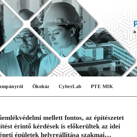
ampányról
Ökoház
CyberLab
PTE MIK
emlékvédelmi mellett fontos, az építészetet
ítést érintő kérdések is előkerültek az idei
éneti épületek helyreállítása szakmai