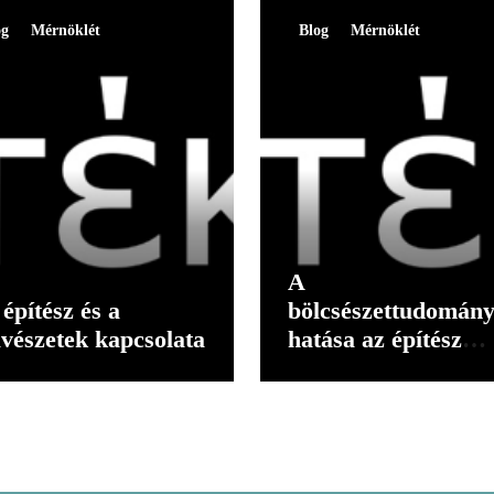
og
Mérnöklét
Blog
Mérnöklét
A
építész és a
bölcsészettudomán
vészetek kapcsolata
hatása az építész
gondolkodására II.