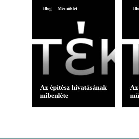
Blog
Mérnöklét
Bl
Az építész hivatásának
Az 
mibenléte
mű