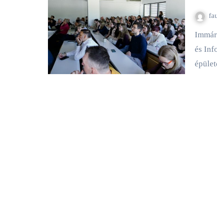
fór
fa
Immár harmadik alkalommal rendezték meg idén a PTE Műszaki
és Inf
épület