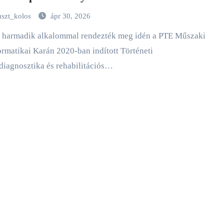
umon
uszt_kolos
ápr 30, 2026
ormatikai Karán 2020-ban indított Történeti
diagnosztika és rehabilitációs…