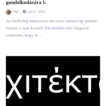
gondolkodására I.
Ottó
jún 2, 2026
Az eredetileg hatrészesre tervezett sorozat egy ponton
kinőtte a saját kereteit. Írás közben vált világossá
számomra, hogy az…