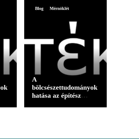
Blog
Mérnöklét
A
yok
bölcsészettudományok
hatása az építész
gondolkodására I.