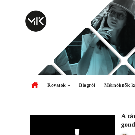
Skip
to
content
Rovatok
Blogról
Mérnöknők k
A tá
gond