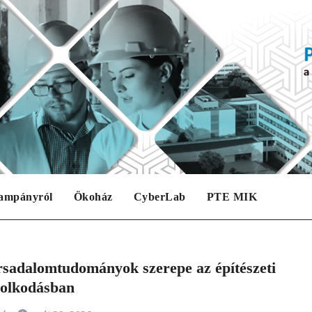
ampányról
Ökoház
CyberLab
PTE MIK
rsadalomtudományok szerepe az építészeti
olkodásban