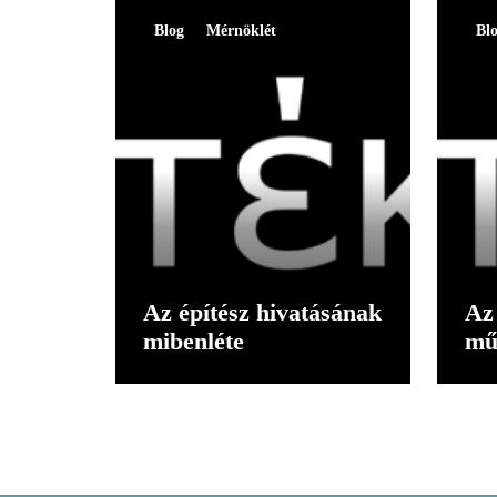
Blog
Mérnöklét
Bl
Az építész hivatásának
Az 
mibenléte
mű