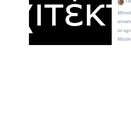
Ot
Mérnöklét-sorozatom előző részeiben megismerkedhettünk a
termés
az ag
Mind