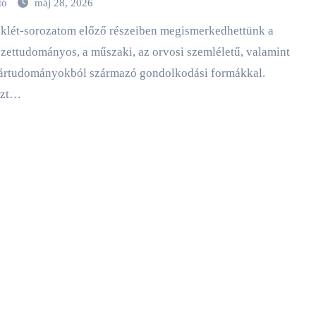
tó
máj 28, 2026
zettudományos, a műszaki, az orvosi szemléletű, valamint
rártudományokból származó gondolkodási formákkal.
ezt…