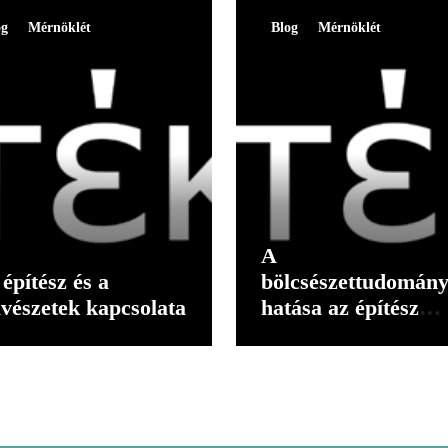
og
Mérnöklét
Blog
Mérnöklét
A
építész és a
bölcsészettudomán
vészetek kapcsolata
hatása az építész
gondolkodására II.