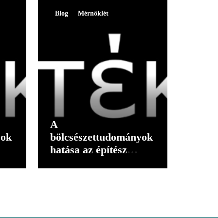
Blog
Mérnöklét
A
yok
bölcsészettudományok
hatása az építész
gondolkodására I.