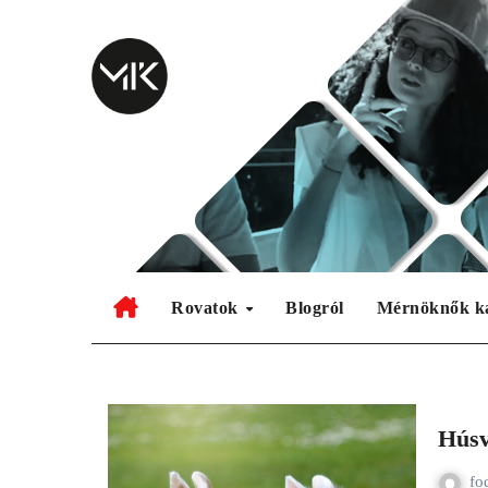
Skip
to
content
Rovatok
Blogról
Mérnöknők k
Húsv
fo