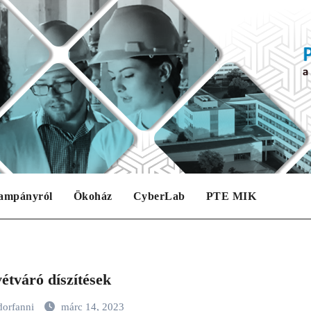
ampányról
Ökoház
CyberLab
PTE MIK
étváró díszítések
dorfanni
márc 14, 2023