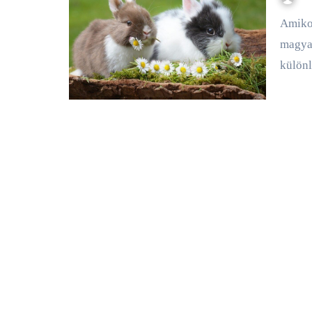
Amikor egy ünnepre készülődünk itthon, akkor általában a
magyar
külön