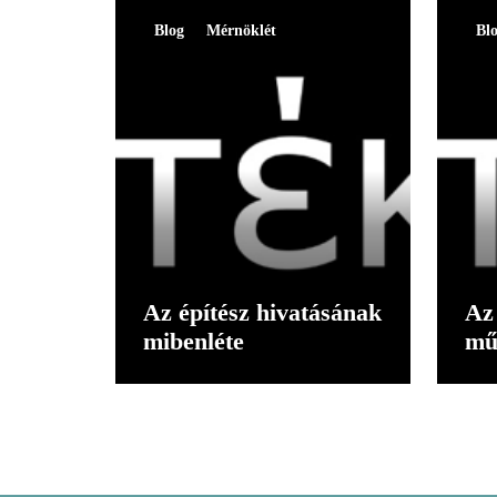
Blog
Mérnöklét
Bl
Az építész hivatásának
Az 
mibenléte
mű