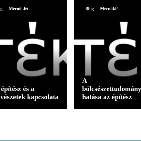
og
Mérnöklét
Blog
Mérnöklét
A
építész és a
bölcsészettudomán
vészetek kapcsolata
hatása az építész
gondolkodására II.