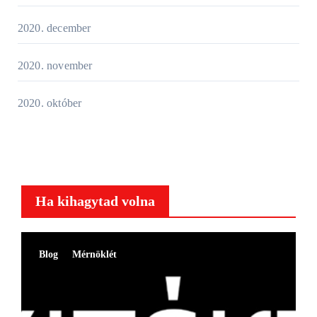
2020. december
2020. november
2020. október
Ha kihagytad volna
Blog
Mérnöklét