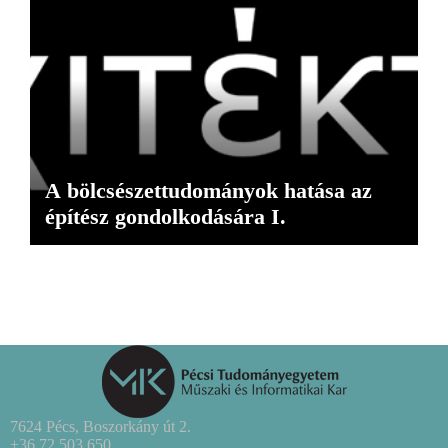
A bölcsészettudományok hatása az
építész gondolkodására I.
7624 Pécs, Boszorkány út 2.
+36 72 503 650