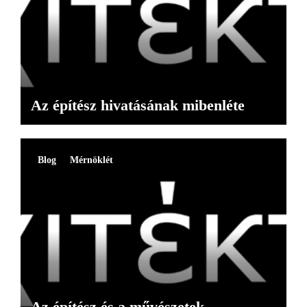
Az építész hivatásának mibenléte
Blog
Mérnöklét
Az építész és a művészetek