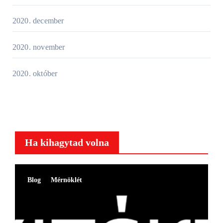
2020. december
2020. november
2020. október
Ha kihagytad volna
Blog
Mérnöklét