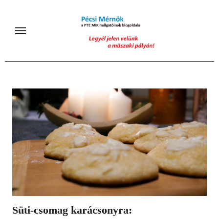
Skip
to
content
Süti-csomag karácsonyra: