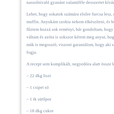
nassolnivaló gyanánt valamiféle desszertet kívá
Lehet, hogy sokatok számára elsőre furcsa lesz,
muffin. Anyukám szokta nekem elkészíteni, és b
fűztem hozzá sok reményt, bár gondoltam, hogy 
váltam és azóta is sokszor kérem meg anyut, hogy
mák is megosztó, viszont garantálom, hogy aki sze
fogja.
A recept sem komplikált, negyedóra alatt össze l
– 22 dkg liszt
– 1 csipet só
– 1 tk sütőpor
– 18 dkg cukor