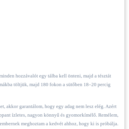
inden hozzávalót egy tálba kell önteni, majd a tésztát
rmákba töltjük, majd 180 fokon a sütőben 18–20 percig
ket, akkor garantálom, hogy egy adag nem lesz elég. Azért
roppant ízletes, nagyon könnyű és gyomorkímélő. Remélem,
r embernek meghoztam a kedvét ahhoz, hogy ki is próbálja.