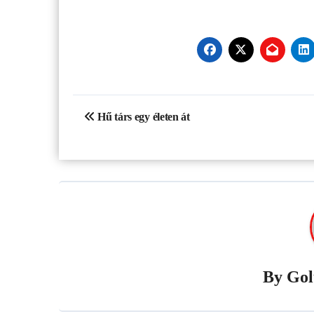
Bejegyzés
Hű társ egy életen át
navigáció
By
Gol