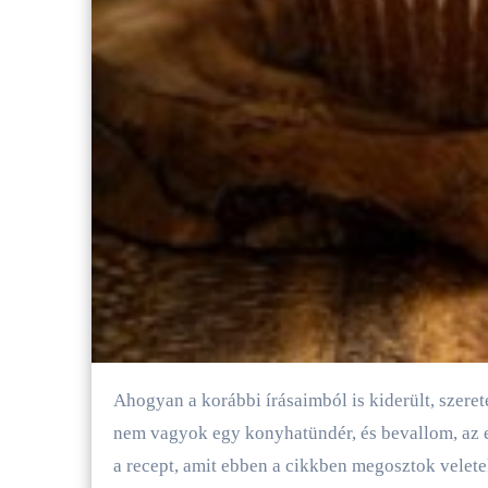
Ahogyan a korábbi írásaimból is kiderült, szeretem a megúszós, könnyen elkészíthető recepteket. Mivel
nem vagyok egy konyhatündér, és bevallom, az e
a recept, amit ebben a cikkben megosztok velete