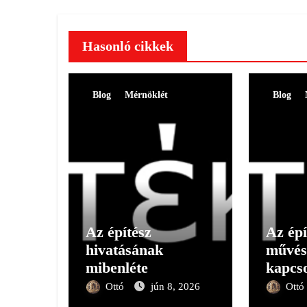
Hasonló cikkek
Blog
Mérnöklét
Blog
Az építész
Az épí
hivatásának
művés
mibenléte
kapcso
Ottó
jún 8, 2026
Ottó