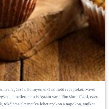
gyetem mellett nem is igazán van időm sütni-főzni, ezért
k, tökéletes alternatíva lehet azokon a napokon, amikor