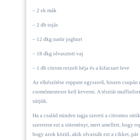
– 2 ek mák
– 2 db tojás
– 12 dkg natúr joghurt
– 18 dkg olvasztott vaj
– 1 db citrom reszelt héja és a kifacsart leve
Az elkészítése roppant egyszerű, hiszen csupán m
csomómentesre kell keverni. A tésztát muffinfo
sütjük.
Ha a család minden tagja szereti a citromos süti
szeretem ezt a süteményt, mert amellett, hogy 
hogy azok közül, akik olvassák ezt a cikket, pá