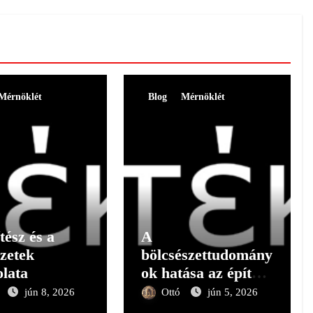
Mérnöklét
Blog
Mérnöklét
tész és a
A
zetek
bölcsészettudomány
lata
ok hatása az építész
gondolkodására II.
jún 8, 2026
Ottó
jún 5, 2026