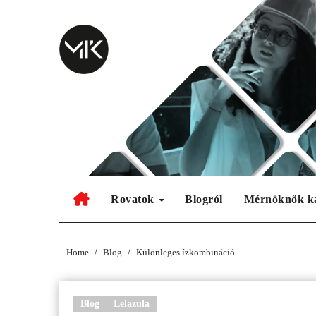
Skip
to
content
Rovatok
Blogról
Mérnöknők k
Home
Blog
Különleges ízkombináció
Blog
Lelazula