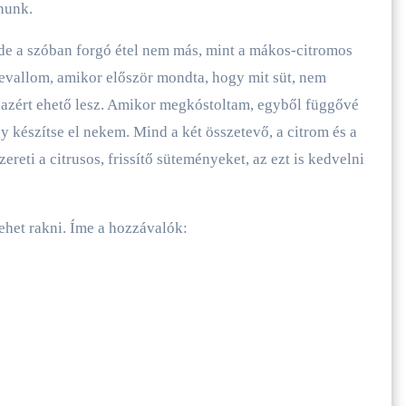
nunk.
 de a szóban forgó étel nem más, mint a mákos-citromos
evallom, amikor először mondta, hogy mit süt, nem
azért ehető lesz. Amikor megkóstoltam, egyből függővé
 készítse el nekem. Mind a két összetevő, a citrom és a
reti a citrusos, frissítő süteményeket, az ezt is kedvelni
ehet rakni. Íme a hozzávalók: