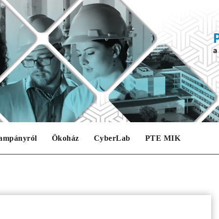
ampányról
Ökoház
CyberLab
PTE MIK