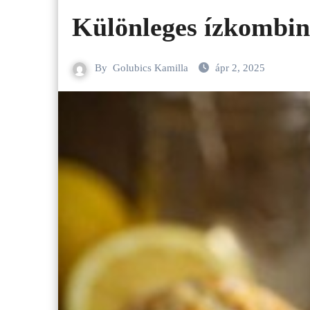
Különleges ízkombin
By
Golubics Kamilla
ápr 2, 2025