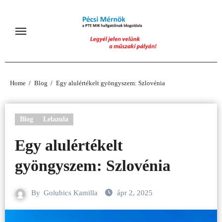
Skip
to
content
Home
Blog
Egy alulértékelt gyöngyszem: Szlovénia
Blog
Lelazula
Egy alulértékelt
gyöngyszem: Szlovénia
By
Golubics Kamilla
ápr 2, 2025