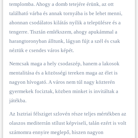
templomba. Ahogy a domb tetejére érünk, az ott
található várba és annak tornyába is be lehet menni,
ahonnan csodálatos kilátás nyílik a településre és a
tengerre. Tisztán emlékszem, ahogy apukámmal a
harangtoronyban álltunk, lágyan fújt a szél és csak
néztük e csendes város képét.
Nemcsak maga a hely csodaszép, hanem a lakosok
mentalitása és a közösségi tereken maga az élet is
nagyon hívogató. A város nem túl nagy közterén
gyermekek fociztak, közben minket is invitáltak a
játékba.
Az Isztriai félsziget szlovén része teljes mértékben az
olaszos mediterrán stílust képviseli, talán ezért is volt
számomra ennyire meglepő, hiszen nagyon