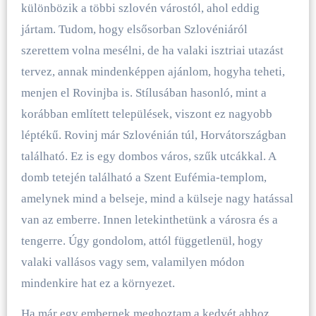
különbözik a többi szlovén várostól, ahol eddig
jártam. Tudom, hogy elsősorban Szlovéniáról
szerettem volna mesélni, de ha valaki isztriai utazást
tervez, annak mindenképpen ajánlom, hogyha teheti,
menjen el Rovinjba is. Stílusában hasonló, mint a
korábban említett települések, viszont ez nagyobb
léptékű. Rovinj már Szlovénián túl, Horvátországban
található. Ez is egy dombos város, szűk utcákkal. A
domb tetején található a Szent Eufémia-templom,
amelynek mind a belseje, mind a külseje nagy hatással
van az emberre. Innen letekinthetünk a városra és a
tengerre. Úgy gondolom, attól függetlenül, hogy
valaki vallásos vagy sem, valamilyen módon
mindenkire hat ez a környezet.
Ha már egy embernek meghoztam a kedvét ahhoz,