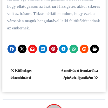
hogy ellátogasson az Isztriai félszigetre, akkor sikeres
volt az írásom. Túlzás nélkül mondom, hogy ezek a
városok a maguk hangulatával lelki feltöltődést adnak
az embernek.
Bejegyzés
Különleges
A motiváció fenntartása
navigáció
ízkombináció
építészhallgatóként