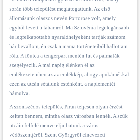
során több települést meglátogattunk. Az első
állomásunk olaszos nevén Portorose volt, amely
egyből levett a lábamról. Ma Szlovénia legelegánsabb
és legfelkapottabb nyaralóhelyeként tartják számom,
bár bevallom, én csak a mama történeteiből hallottam
róla. A főutca a tengerpart mentén fut és pálmafák
szegélyezik. A mai napig élénken él az
emlékezetemben az az emlékkép, ahogy apukámékkal
ezen az utcán sétálunk esténként, a naplementét
bámulva.
A szomszédos település, Piran teljesen olyan érzést
keltett bennem, mintha olasz városban lennék. A szűk
utcáin felfelé menve eljuthatunk a város
védőszentjéről, Szent Györgyről elnevezett