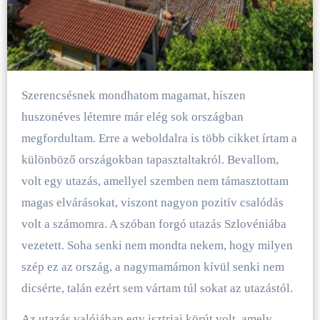
Szerencsésnek mondhatom magamat, hiszen
huszonéves létemre már elég sok országban
megfordultam. Erre a weboldalra is több cikket írtam a
különböző országokban tapasztaltakról. Bevallom,
volt egy utazás, amellyel szemben nem támasztottam
magas elvárásokat, viszont nagyon pozitív csalódás
volt a számomra. A szóban forgó utazás Szlovéniába
vezetett. Soha senki nem mondta nekem, hogy milyen
szép ez az ország, a nagymamámon kívül senki nem
dicsérte, talán ezért sem vártam túl sokat az utazástól.
Az utazás valójában egy isztriai körút volt, amely