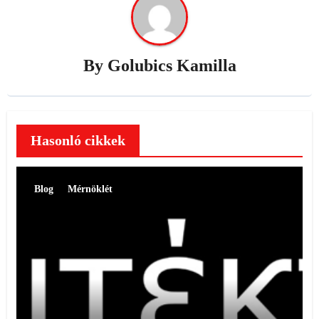
By
Golubics Kamilla
Hasonló cikkek
Blog
Mérnöklét