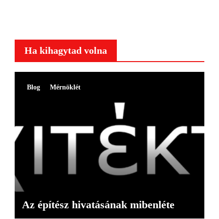
Ha kihagytad volna
Blog
Mérnöklét
Az építész hivatásának mibenléte