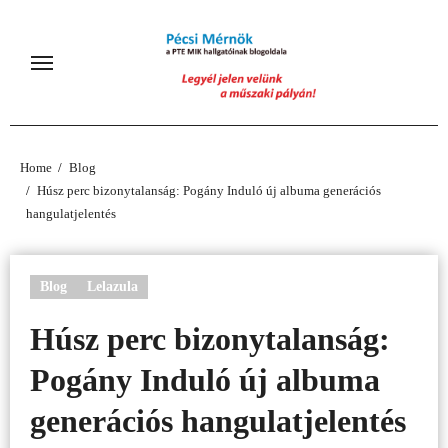
Skip
to
content
Home
Blog
Húsz perc bizonytalanság: Pogány Induló új albuma generációs
hangulatjelentés
Blog
Lelazula
Húsz perc bizonytalanság:
Pogány Induló új albuma
generációs hangulatjelentés