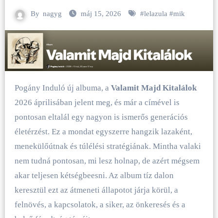
By
nagyg
máj 15, 2026
#
lelazula
#
mik
Pogány Induló új albuma, a
Valamit Majd Kitalálok
2026 áprilisában jelent meg, és már a címével is
pontosan eltalál egy nagyon is ismerős generációs
életérzést. Ez a mondat egyszerre hangzik lazaként,
menekülőútnak és túlélési stratégiának. Mintha valaki
nem tudná pontosan, mi lesz holnap, de azért mégsem
akar teljesen kétségbeesni. Az album tíz dalon
keresztül ezt az átmeneti állapotot járja körül, a
felnövés, a kapcsolatok, a siker, az önkeresés és a