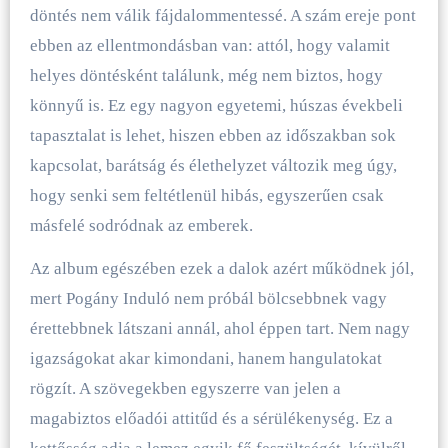
döntés nem válik fájdalommentessé. A szám ereje pont
ebben az ellentmondásban van: attól, hogy valamit
helyes döntésként találunk, még nem biztos, hogy
könnyű is. Ez egy nagyon egyetemi, húszas évekbeli
tapasztalat is lehet, hiszen ebben az időszakban sok
kapcsolat, barátság és élethelyzet változik meg úgy,
hogy senki sem feltétlenül hibás, egyszerűen csak
másfelé sodródnak az emberek.
Az album egészében ezek a dalok azért működnek jól,
mert Pogány Induló nem próbál bölcsebbnek vagy
érettebbnek látszani annál, ahol éppen tart. Nem nagy
igazságokat akar kimondani, hanem hangulatokat
rögzít. A szövegekben egyszerre van jelen a
magabiztos előadói attitűd és a sérülékenység. Ez a