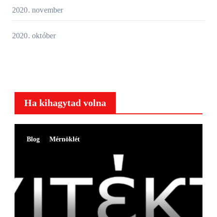
2020. november
2020. október
Ha kihagytad volna
Blog
Mérnöklét