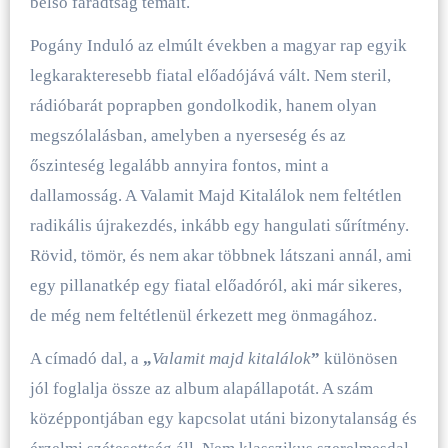
belső fáradtság témáit.
Pogány Induló az elmúlt években a magyar rap egyik
legkarakteresebb fiatal előadójává vált. Nem steril,
rádióbarát poprapben gondolkodik, hanem olyan
megszólalásban, amelyben a nyerseség és az
őszinteség legalább annyira fontos, mint a
dallamosság. A Valamit Majd Kitalálok nem feltétlen
radikális újrakezdés, inkább egy hangulati sűrítmény.
Rövid, tömör, és nem akar többnek látszani annál, ami
egy pillanatkép egy fiatal előadóról, aki már sikeres,
de még nem feltétlenül érkezett meg önmagához.
A címadó dal, a
„
Valamit majd kitalálok
”
különösen
jól foglalja össze az album alapállapotát. A szám
középpontjában egy kapcsolat utáni bizonytalanság és