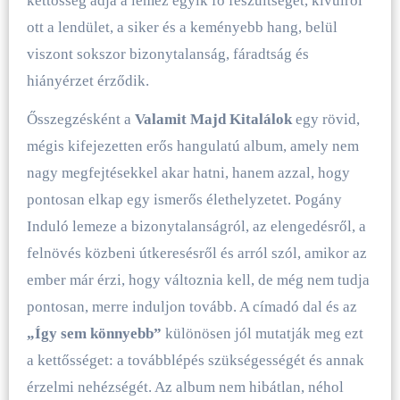
kettősség adja a lemez egyik fő feszültségét, kívülről
ott a lendület, a siker és a keményebb hang, belül
viszont sokszor bizonytalanság, fáradtság és
hiányérzet érződik.
Ősszegzésként a
Valamit Majd Kitalálok
egy rövid,
mégis kifejezetten erős hangulatú album, amely nem
nagy megfejtésekkel akar hatni, hanem azzal, hogy
pontosan elkap egy ismerős élethelyzetet. Pogány
Induló lemeze a bizonytalanságról, az elengedésről, a
felnövés közbeni útkeresésről és arról szól, amikor az
ember már érzi, hogy változnia kell, de még nem tudja
pontosan, merre induljon tovább. A címadó dal és az
„Így sem könnyebb”
különösen jól mutatják meg ezt
a kettősséget: a továbblépés szükségességét és annak
érzelmi nehézségét. Az album nem hibátlan, néhol