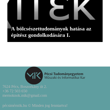
A bölcsészettudományok hatása az
építész gondolkodására I.
7624 Pécs, Boszorkány út 2.
+36 72 503 650
mernoknok.mik@gmail.com
pécsimérnök.hu © Minden jog fenntartva!