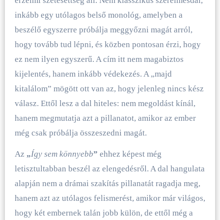
érzelmi szétesettség áll. Nem klasszikus szerelmesdal,
inkább egy utólagos belső monológ, amelyben a
beszélő egyszerre próbálja meggyőzni magát arról,
hogy tovább tud lépni, és közben pontosan érzi, hogy
ez nem ilyen egyszerű. A cím itt nem magabiztos
kijelentés, hanem inkább védekezés. A „majd
kitalálom” mögött ott van az, hogy jelenleg nincs kész
válasz. Ettől lesz a dal hiteles: nem megoldást kínál,
hanem megmutatja azt a pillanatot, amikor az ember
még csak próbálja összeszedni magát.
Az
„
Így sem könnyebb
”
ehhez képest még
letisztultabban beszél az elengedésről. A dal hangulata
alapján nem a drámai szakítás pillanatát ragadja meg,
hanem azt az utólagos felismerést, amikor már világos,
hogy két embernek talán jobb külön, de ettől még a