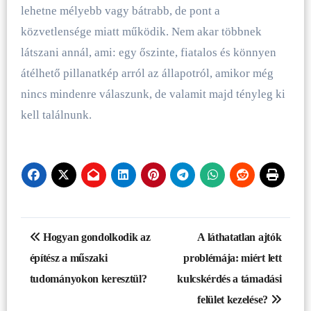
lehetne mélyebb vagy bátrabb, de pont a
közvetlensége miatt működik. Nem akar többnek
látszani annál, ami: egy őszinte, fiatalos és könnyen
átélhető pillanatkép arról az állapotról, amikor még
nincs mindenre válaszunk, de valamit majd tényleg ki
kell találnunk.
Bejegyzés
Hogyan gondolkodik az
A láthatatlan ajtók
navigáció
építész a műszaki
problémája: miért lett
tudományokon keresztül?
kulcskérdés a támadási
felület kezelése?