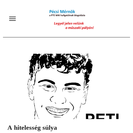
Skip
to
content
A hitelesség súlya