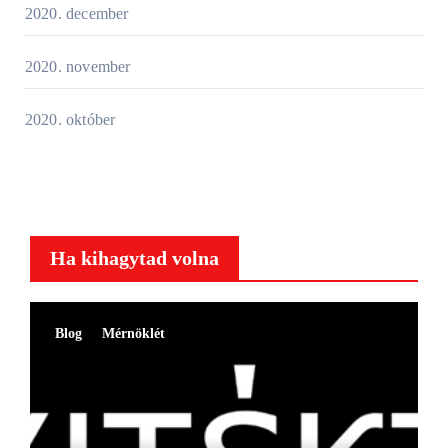
2020. december
2020. november
2020. október
Ha kihagytad volna
Blog
Mérnöklét