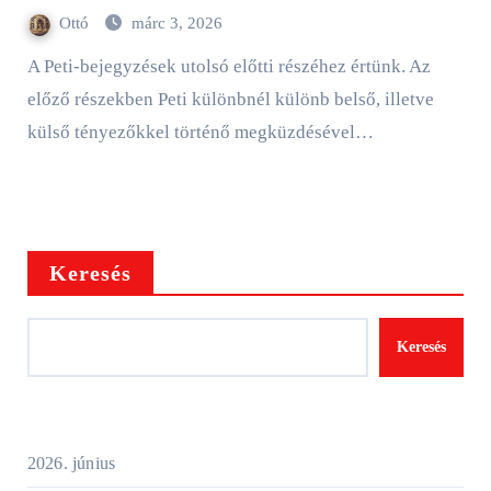
Ottó
márc 3, 2026
A Peti-bejegyzések utolsó előtti részéhez értünk. Az
előző részekben Peti különbnél különb belső, illetve
külső tényezőkkel történő megküzdésével…
Keresés
Keresés
2026. június