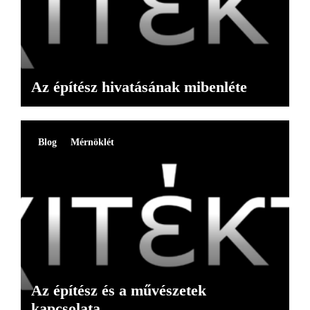
Az építész hivatásának mibenléte
Blog
Mérnöklét
Az építész és a művészetek
kapcsolata