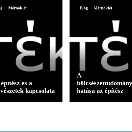
og
Mérnöklét
Blog
Mérnöklét
A
építész és a
bölcsészettudomán
vészetek kapcsolata
hatása az építész
gondolkodására II.