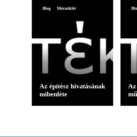
Blog
Mérnöklét
Bl
Az építész hivatásának
Az 
mibenléte
mű