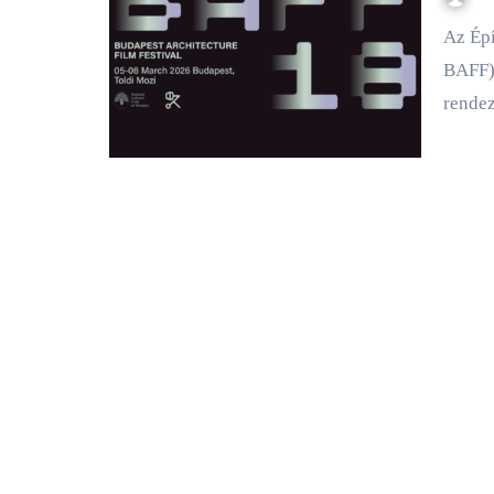
Az Építészeti Filmnapokat (Budapest Architectural Film Festival
BAFF) 
rende