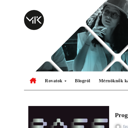
Skip
to
content
Rovatok
Blogról
Mérnöknők k
Prog
fa