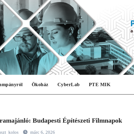
ampányról
Ökoház
CyberLab
PTE MIK
ramajánló: Budapesti Építészeti Filmnapok
uszt_kolos
márc 6, 2026