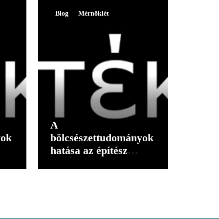
Blog
Mérnöklét
A
yok
bölcsészettudományok
hatása az építész
gondolkodására I.