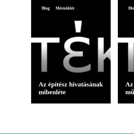
Blog
Mérnöklét
Bl
Az építész hivatásának
Az 
mibenléte
mű