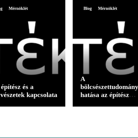
og
Mérnöklét
Blog
Mérnöklét
A
építész és a
bölcsészettudomán
vészetek kapcsolata
hatása az építész
gondolkodására II.