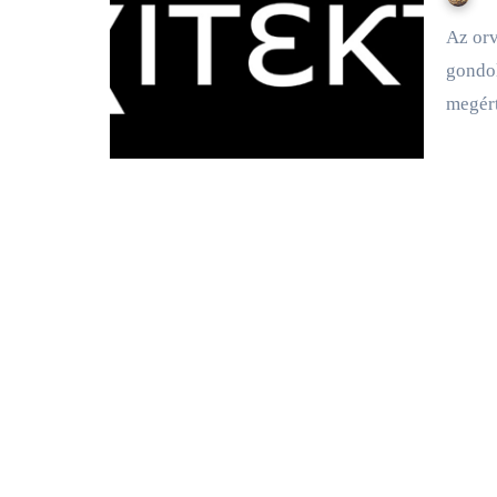
Az orvostudományokról szóló cikk tartalma az építész
gondol
megért