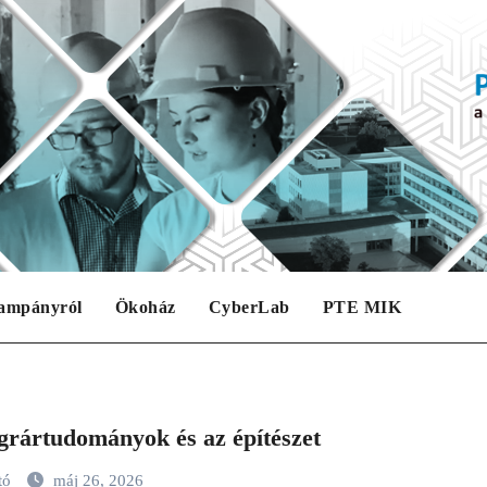
ampányról
Ökoház
CyberLab
PTE MIK
grártudományok és az építészet
tó
máj 26, 2026