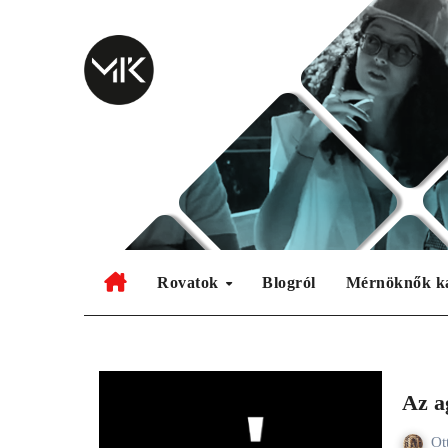
Skip
to
content
Rovatok
Blogról
Mérnöknők k
Az a
Ot