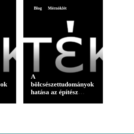
Blog
Mérnöklét
A
yok
bölcsészettudományok
hatása az építész
gondolkodására I.