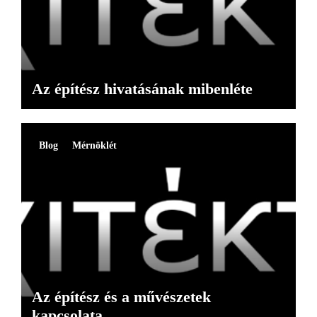
Az építész hivatásának mibenléte
Blog
Mérnöklét
Az építész és a művészetek
kapcsolata