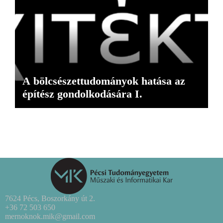
A bölcsészettudományok hatása az
építész gondolkodására I.
7624 Pécs, Boszorkány út 2.
+36 72 503 650
mernoknok.mik@gmail.com