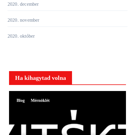
2020. december
2020. november
2020. október
Ha kihagytad volna
Blog
Mérnöklét