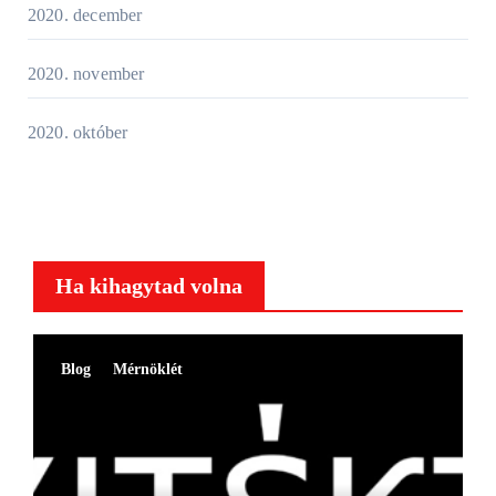
2020. december
2020. november
2020. október
Ha kihagytad volna
Blog
Mérnöklét