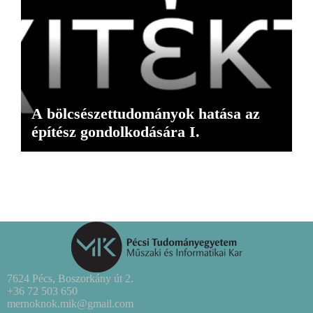
A bölcsészettudományok hatása az
építész gondolkodására I.
7624 Pécs, Boszorkány út 2.
+36 72 503 650
mernoknok.mik@gmail.com