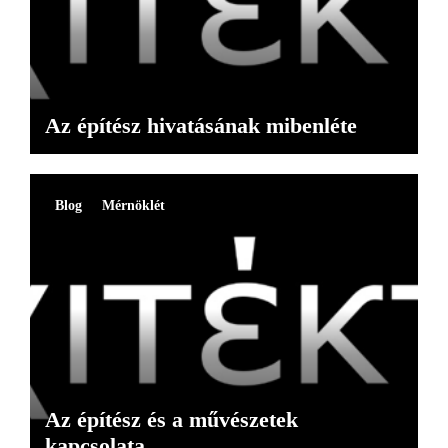
Az építész hivatásának mibenléte
Blog
Mérnöklét
Az építész és a művészetek
kapcsolata