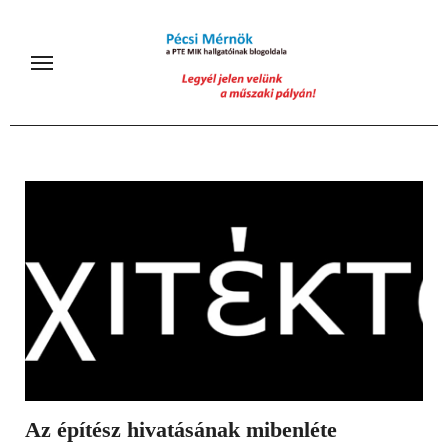
Skip
to
content
Az építész hivatásának mibenléte