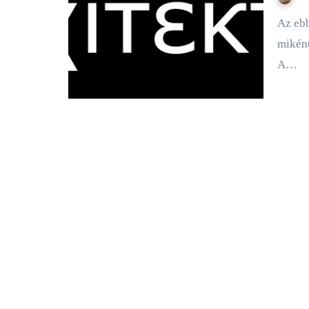
Az ebbe a rovatba írt bejegyzéseimben arra kerestem a választ,
miként
A…