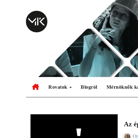
Skip
to
content
Rovatok
Blogról
Mérnöknők k
Az é
Ot