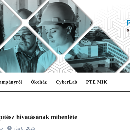
ampányról
Ökoház
CyberLab
PTE MIK
pítész hivatásának mibenléte
tó
jún 8, 2026