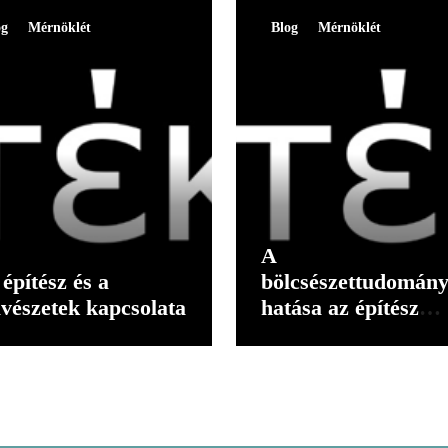
og
Mérnöklét
Blog
Mérnöklét
A
építész és a
bölcsészettudomán
vészetek kapcsolata
hatása az építész
gondolkodására II.