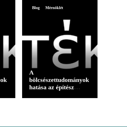
Blog
Mérnöklét
A
yok
bölcsészettudományok
hatása az építész
gondolkodására I.