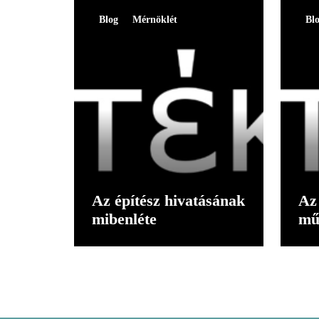
Blog
Mérnöklét
Bl
Az építész hivatásának
Az 
mibenléte
mű