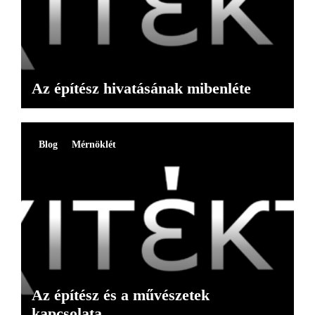
Az építész hivatásának mibenléte
Blog
Mérnöklét
Az építész és a művészetek
kapcsolata