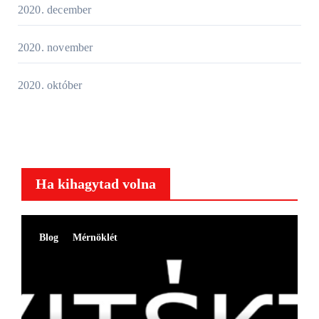
2020. december
2020. november
2020. október
Ha kihagytad volna
Blog
Mérnöklét