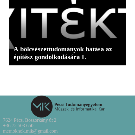
A bölcsészettudományok hatása az
építész gondolkodására I.
7624 Pécs, Boszorkány út 2.
+36 72 503 650
mernoknok.mik@gmail.com