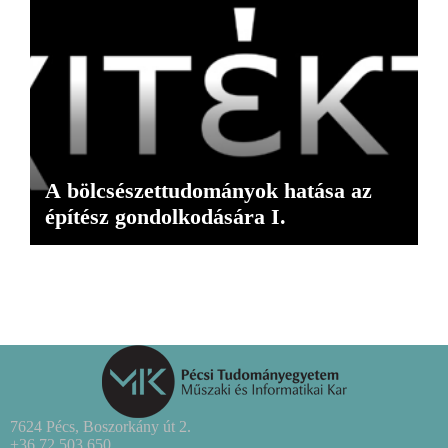
A bölcsészettudományok hatása az
építész gondolkodására I.
7624 Pécs, Boszorkány út 2.
+36 72 503 650