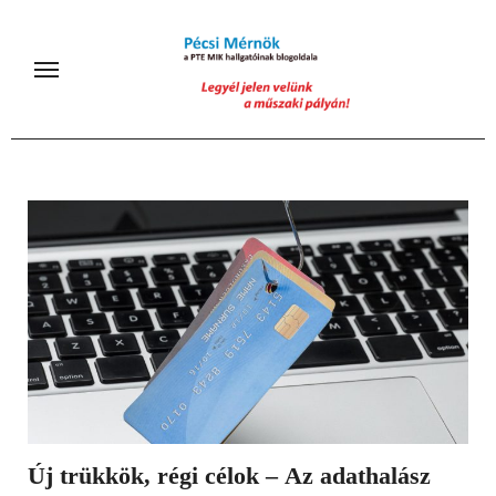
Skip
to
content
Új trükkök, régi célok – Az adathalász