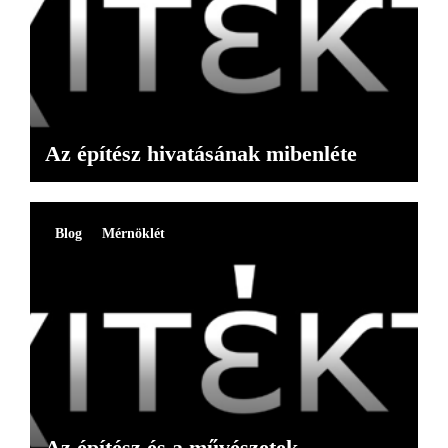
Az építész hivatásának mibenléte
Blog
Mérnöklét
Az építész és a művészetek