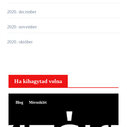
2020. december
2020. november
2020. október
Ha kihagytad volna
Blog
Mérnöklét