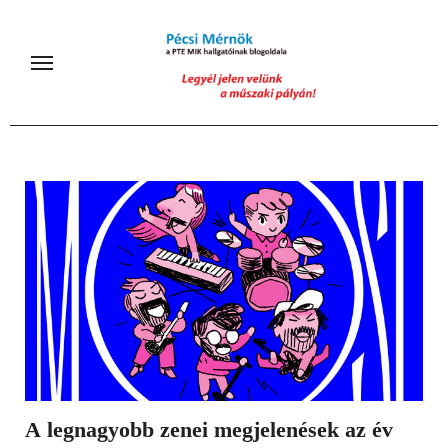
Skip
to
content
A legnagyobb zenei megjelenések az év