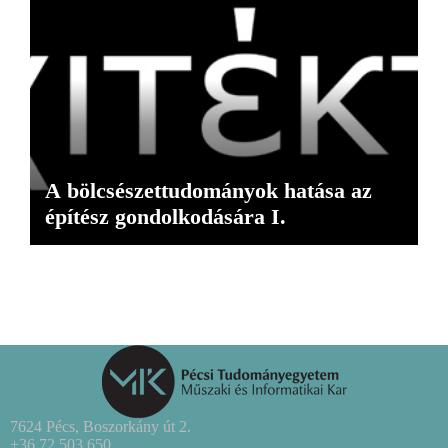
A bölcsészettudományok hatása az
építész gondolkodására I.
7624 Pécs, Boszorkány út 2.
+36 72 503 650