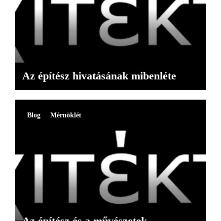
Az építész hivatásának mibenléte
Blog
Mérnöklét
Az építész és a művészetek