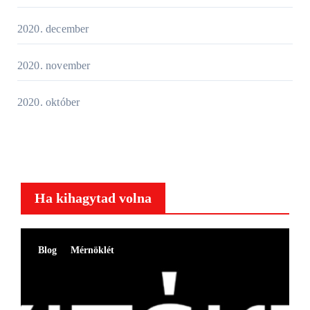
2020. december
2020. november
2020. október
Ha kihagytad volna
Blog
Mérnöklét