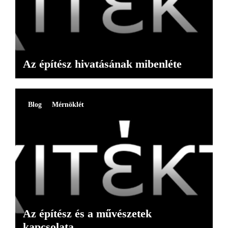
Az építész hivatásának mibenléte
Blog
Mérnöklét
Az építész és a művészetek
kapcsolata