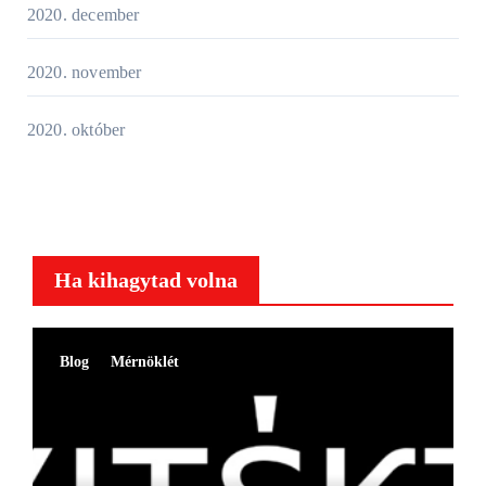
2020. december
2020. november
2020. október
Ha kihagytad volna
Blog
Mérnöklét