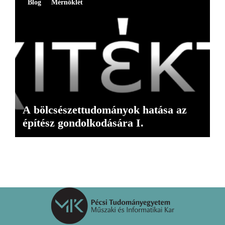
Blog
Mérnöklét
A bölcsészettudományok hatása az
építész gondolkodására I.