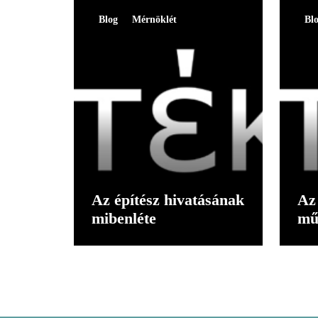
Blog
Mérnöklét
Bl
Az építész hivatásának
Az 
mibenléte
mű