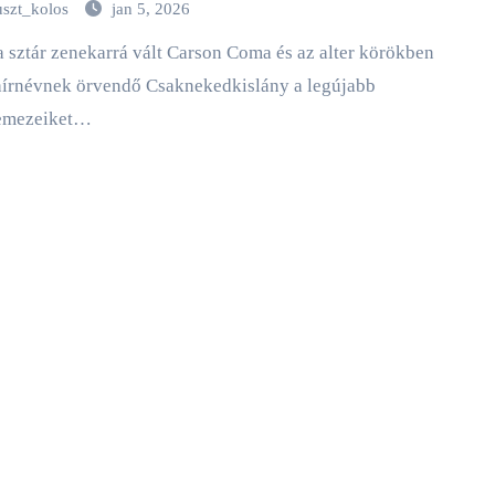
uszt_kolos
jan 5, 2026
hírnévnek örvendő Csaknekedkislány a legújabb
emezeiket…