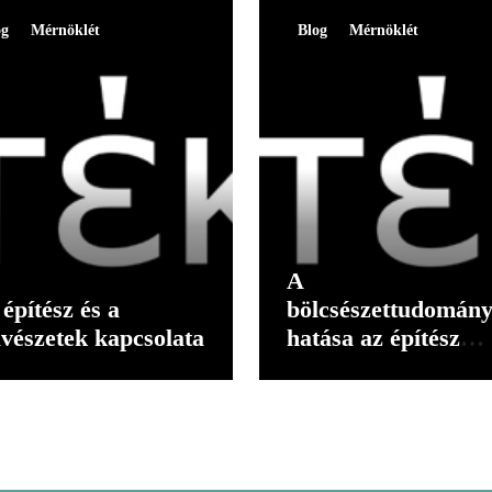
og
Mérnöklét
Blog
Mérnöklét
A
építész és a
bölcsészettudomán
vészetek kapcsolata
hatása az építész
gondolkodására II.