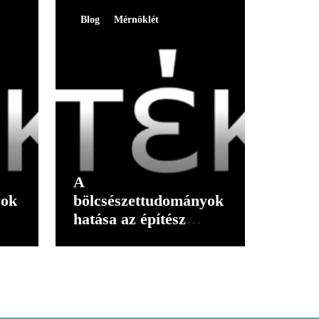
Blog
Mérnöklét
A
yok
bölcsészettudományok
hatása az építész
gondolkodására I.