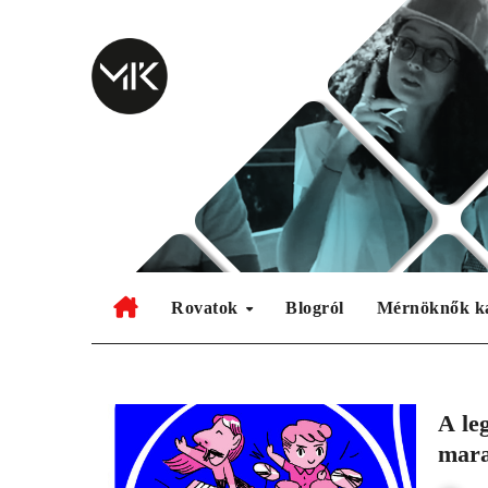
Skip
to
content
Rovatok
Blogról
Mérnöknők k
A le
mar