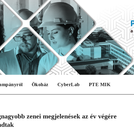
ampányról
Ökoház
CyberLab
PTE MIK
gnagyobb zenei megjelenések az év végére
adtak