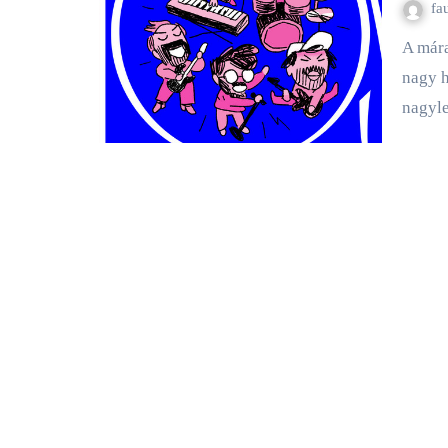
fa
A mára sztár zenekarrá vált Carson Coma és az alter körökben
nagy 
nagyl