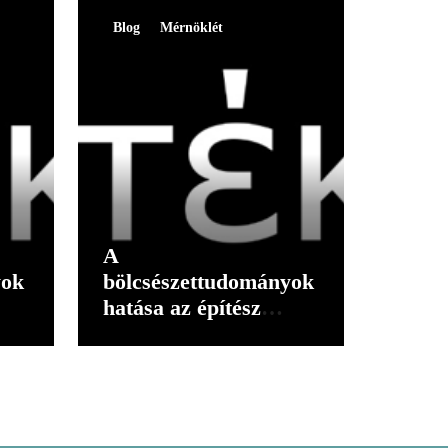
Blog
Mérnöklét
A
yok
bölcsészettudományok
hatása az építész
gondolkodására I.