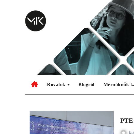
Skip
to
content
Rovatok
Blogról
Mérnöknők k
PTE 
ki