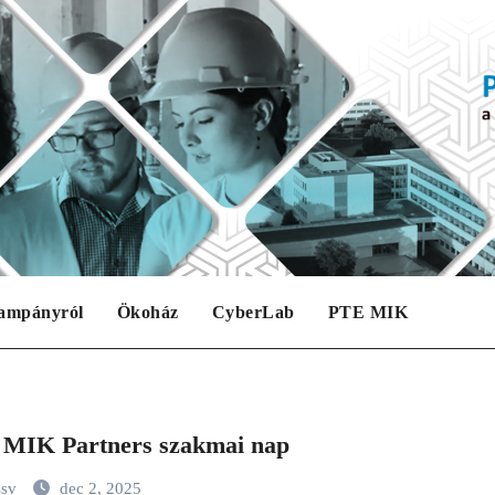
ampányról
Ökoház
CyberLab
PTE MIK
MIK Partners szakmai nap
ssv
dec 2, 2025