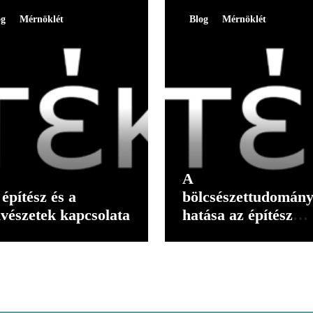
og
Mérnöklét
Blog
Mérnöklét
A
építész és a
bölcsészettudomán
vészetek kapcsolata
hatása az építész
gondolkodására II.