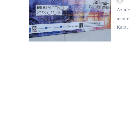
Az idei MIK Partners Szakmai Napot – amelyet minden évben
megre
Kara