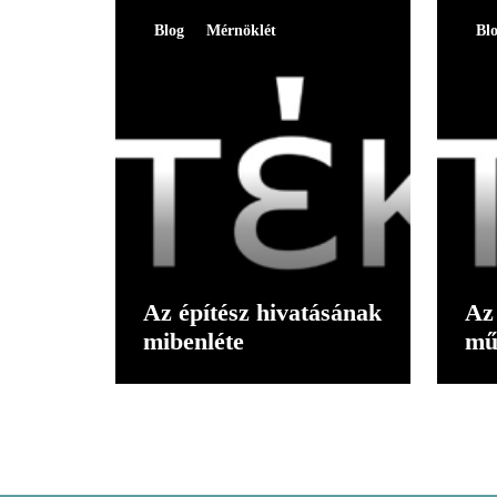
Blog
Mérnöklét
Bl
Az építész hivatásának
Az 
mibenléte
mű