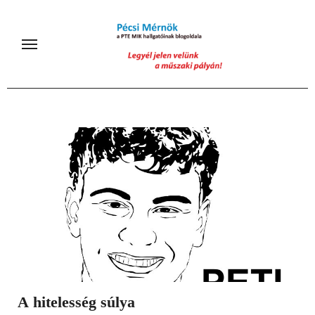
Skip
to
content
A hitelesség súlya