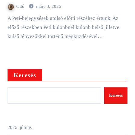
Ottó
márc 3, 2026
A Peti-bejegyzések utolsó előtti részéhez értünk. Az
előző részekben Peti különbnél különb belső, illetve
külső tényezőkkel történő megküzdésével…
Keresés
Keresés
2026. június