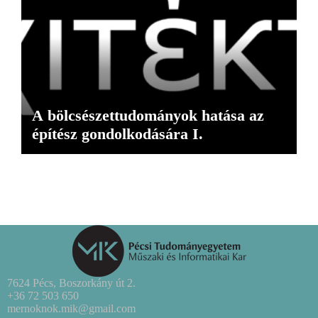
A bölcsészettudományok hatása az
építész gondolkodására I.
7624 Pécs, Boszorkány út 2.
+36 72 503 650
mernoknok.mik@gmail.com