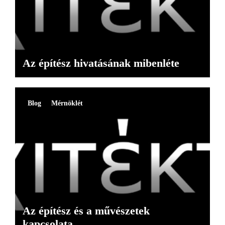
Az építész hivatásának mibenléte
Blog
Mérnöklét
Az építész és a művészetek
kapcsolata