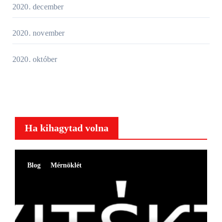
2020. december
2020. november
2020. október
Ha kihagytad volna
Blog
Mérnöklét