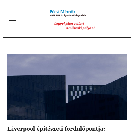
Skip
to
content
Liverpool építészeti fordulópontja: